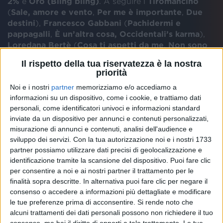
2%
e
Oro
(
Bling bling
)
. A seguire i
Tiromancino
(
S
ale, amore e vento
,
Per me è importante
,
Due
destini
),
Francesco Gabbani
(
Pachidermi e
pappagalli
,
È un’altra cosa,
Occidentali’s
karma
),
Loredana Bertè
(
Cosa ti aspetti da me
,
Non sono
una signora
,
Non ti dico no
feat.
Boomdabash
),
Il rispetto della tua riservatezza è la nostra
Sfera Ebbasta
(
Rockstar
,
Happy Birthday
,
priorità
Mademoiselle
),
Marco
Mengoni
(
Muhammad
Ali
,
Ti
Noi e i nostri
partner
memorizziamo e/o accediamo a
ho voluto bene veramente
,
Hola
,
Io ti aspetto
).
informazioni su un dispositivo, come i cookie, e trattiamo dati
personali, come identificatori univoci e informazioni standard
E ancora
Sting
(
Roxanne
,
Message in a bottle
,
inviate da un dispositivo per annunci e contenuti personalizzati,
Every breath you take
),
Ultimo
(
Pianeti
,
I tuoi
misurazione di annunci e contenuti, analisi dell'audience e
particolari
,
Ti dedico il silenzio
),
Alessandra
sviluppo dei servizi.
Con la tua autorizzazione noi e i nostri 1733
Amoroso
(
Trova un modo
,
Dalla tua parte
,
Forza e
partner possiamo utilizzare dati precisi di geolocalizzazione e
coraggio
),
Ermal Meta
(
Dall’alba al tramonto
,
Non
identificazione tramite la scansione del dispositivo. Puoi fare clic
mi
avete fatto niente
,
Vietato morire
) e
Ligabue
per consentire a noi e ai nostri partner il trattamento per le
(
Certe donne brillano
, medley con
Questa è la mia
finalità sopra descritte. In alternativa puoi fare clic per negare il
vita
,
Piccola stella senza cielo
,
Happy hour
,
Tra
consenso o accedere a informazioni più dettagliate e modificare
palco e realtà
e
Urlando contro il cielo
).
le tue preferenze prima di acconsentire.
Si rende noto che
alcuni trattamenti dei dati personali possono non richiedere il tuo