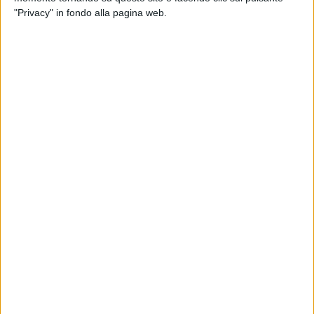
"Privacy" in fondo alla pagina web.
di
Andrea Daz
© Riproduzione riservata
Ultime news
Vedi tutte
LUTTO NELLA MUSICA
REGO