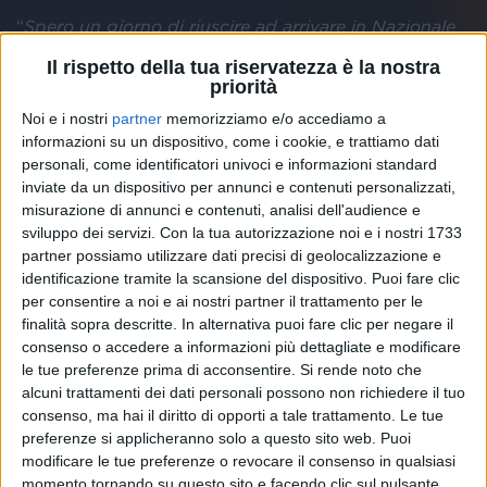
“
Spero un giorno di riuscire ad arrivare in Nazionale
maggiore come mio padre e mio nonno
”, ha
Il rispetto della tua riservatezza è la nostra
dichiarato Daniel, che ricorda un po' il papà nelle
priorità
movenze di gioco anche se fa un ruolo totalmente
Noi e i nostri
partner
memorizziamo e/o accediamo a
diverso, cioè il centrocampista offensivo.
informazioni su un dispositivo, come i cookie, e trattiamo dati
personali, come identificatori univoci e informazioni standard
inviate da un dispositivo per annunci e contenuti personalizzati,
Guardando alle altre Nazionali, l'
Under 21
di
Gigi di
misurazione di annunci e contenuti, analisi dell'audience e
sviluppo dei servizi.
Con la tua autorizzazione noi e i nostri 1733
Biagio
gioca oggi contro l'
Austria
in amichevole a
partner possiamo utilizzare dati precisi di geolocalizzazione e
Trieste
.
identificazione tramite la scansione del dispositivo. Puoi fare clic
per consentire a noi e ai nostri partner il trattamento per le
finalità sopra descritte. In alternativa puoi fare clic per negare il
E quella guidata dal ct
Roberto Mancini
sta
consenso o accedere a informazioni più dettagliate e modificare
le tue preferenze prima di acconsentire.
Si rende noto che
preparando le prime due partite di qualificazione a
alcuni trattamenti dei dati personali possono non richiedere il tuo
Euro 2020
. Gli Azzurri, di cui
Radio Italia
è radio
consenso, ma hai il diritto di opporti a tale trattamento. Le tue
ufficiale, giocheranno sabato 23 marzo a
Udine
preferenze si applicheranno solo a questo sito web. Puoi
contro la
Finlandia
e martedì 26 marzo a
Parma
modificare le tue preferenze o revocare il consenso in qualsiasi
contro il
Liechtenstein
.
momento tornando su questo sito e facendo clic sul pulsante