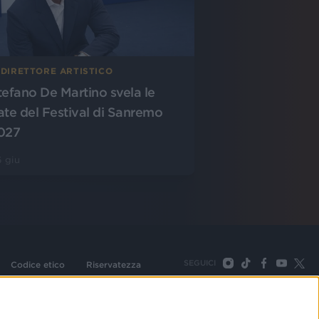
 DIRETTORE ARTISTICO
tefano De Martino svela le
ate del Festival di Sanremo
027
 giu
SEGUICI
Codice etico
Riservatezza