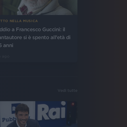
UTTO NELLA MUSICA
ddio a Francesco Guccini: il
antautore si è spento all’età di
6 anni
6 ago
Vedi tutte