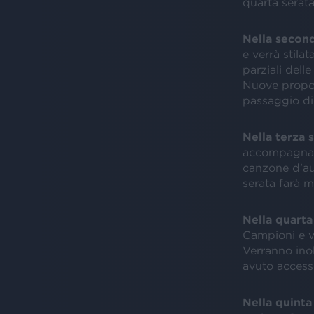
quarta serata
Nella second
e verrà stilat
parziali dell
Nuove propost
passaggio di 
Nella terza 
accompagnati 
canzone d’aut
serata farà m
Nella quarta
Campioni e ve
Verranno ino
avuto accesso
Nella quinta