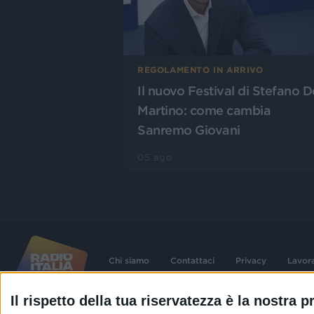
REGOLAMENTO IN ARRIVO
Il nuovo Festival di Stefano D
Martino: come cambia
Sanremo Giovani
05 ago
Chi siamo
Contattaci
Privacy
Lavor
Il rispetto della tua riservatezza è la nostra pr