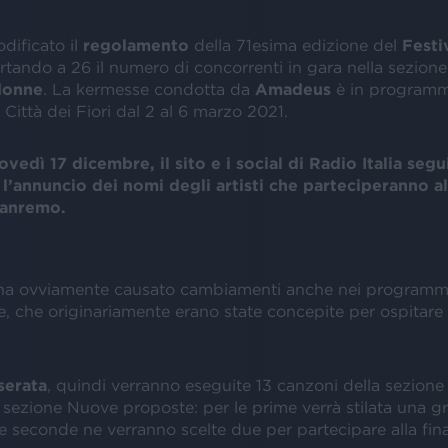
dificato il
regolamento
della 71esima edizione del
Festi
ortando a 26 il numero di concorrenti in gara nella sezion
donne
. La kermesse condotta da
Amadeus
è in programma
 Città dei Fiori dal 2 al 6 marzo 2021.
ovedì 17 dicembre, il sito e i social di Radio Italia segu
l’annuncio dei nomi degli artisti che parteciperanno a
Sanremo.
ha ovviamente causato cambiamenti anche nei programmi
e, che originariamente erano state concepite per ospitare
serata
, quindi verranno eseguite 13 canzoni della sezion
 sezione Nuove proposte: per le prime verrà stilata una g
 le seconde ne verranno scelte due per partecipare alla fina