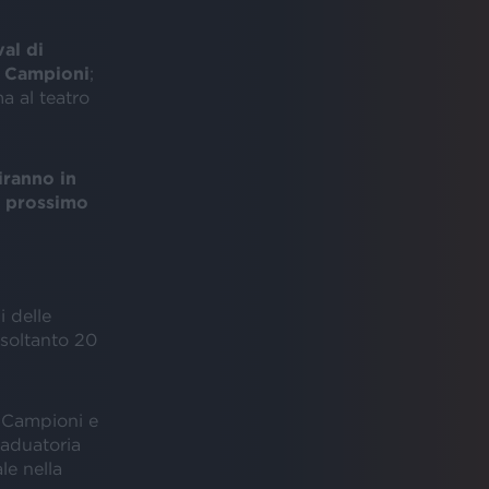
val di
e
Campioni
;
 al teatro
iranno in
l prossimo
 delle
 soltanto 20
e Campioni e
raduatoria
le nella