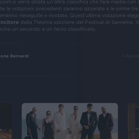
oni e verrà stilata un’altra classifica che farà media con 
tte le votazioni precedenti saranno azzerate e le prime tr
verranno rieseguite e rivotate. Quest’ultima votazione eleg
incitore
della 71esima edizione del Festival di Sanremo. 
nche un secondo e un terzo classificato.
one Bernardi
© Riprod