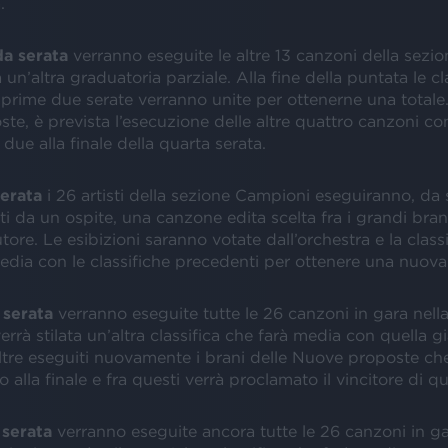
.
a serata
verranno eseguite le altre 13 canzoni della sezi
a un’altra graduatoria parziale. Alla fine della puntata le cl
e prime due serate verranno unite per ottenerne una totale.
e, è prevista l’esecuzione delle altre quattro canzoni con
due alla finale della quarta serata.
serata
i 26 artisti della sezione Campioni eseguiranno, da s
da un ospite, una canzone edita scelta fra i grandi brani
ore. Le esibizioni saranno votate dall’orchestra e la classi
edia con le classifiche precedenti per ottenere una nuova
 serata
verranno eseguite tutte le 26 canzoni in gara nell
rrà stilata un’altra classifica che farà media con quella gi
ltre eseguiti nuovamente i brani delle Nuove proposte c
 alla finale e fra questi verrà proclamato il vincitore di q
 serata
verranno eseguite ancora tutte le 26 canzoni in ga