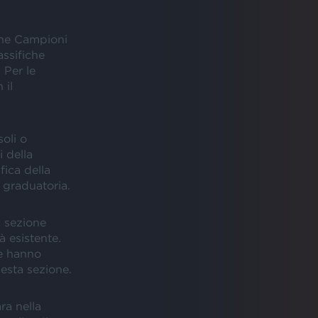
one Campioni
assifiche
 Per le
 il
oli o
 della
fica della
 graduatoria.
a sezione
à esistente.
he hanno
uesta sezione.
ra nella