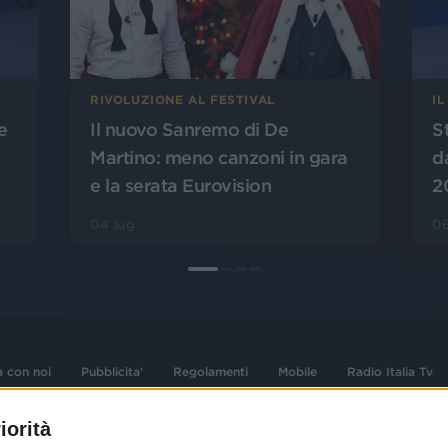
IL
RIVOLUZIONE AL FESTIVAL
S
e
Il nuovo Sanremo di De
d
Martino: meno canzoni in gara
2
e la serata Eurovision
06
04 lug
a con noi
Pubblicita'
Regolamenti
Mobile
Radio Italia Tv
iorità