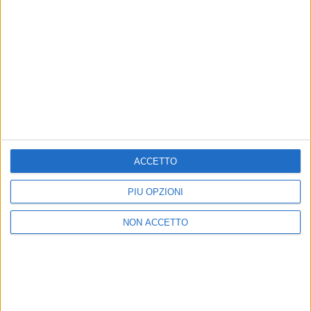
Un post condiviso da sarah (@_sarahtoscano_)
Trovate
QUI
il
calendario completo
e i biglietti per il
"
Summer Tour 2026
" di Clara, mentre
QUI
i biglietti
per le date estive di
Sarah Toscano
.
ACCETTO
PIÙ OPZIONI
di
Cristina Camporese
© Riproduzione riservata
NON ACCETTO
Ultime news
Vedi tutte