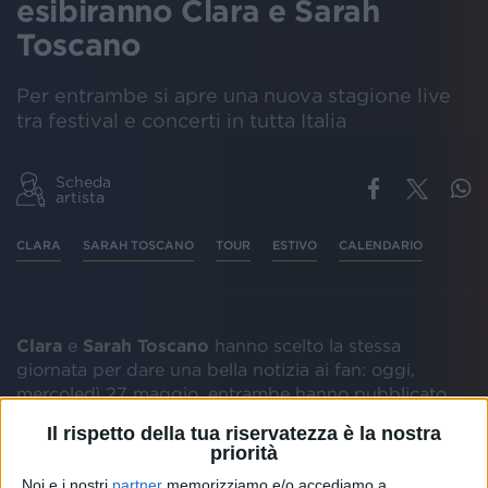
esibiranno Clara e Sarah
Toscano
Per entrambe si apre una nuova stagione live
tra festival e concerti in tutta Italia
Scheda
artista
CLARA
SARAH TOSCANO
TOUR
ESTIVO
CALENDARIO
Clara
e
Sarah Toscano
hanno scelto la stessa
giornata per dare una bella notizia ai fan: oggi,
mercoledì 27 maggio, entrambe hanno pubblicato
sui social le date dei rispettivi
tour estivi
.
Il rispetto della tua riservatezza è la nostra
priorità
Da una parte
Clara
, pronta a tornare live sui palchi
Noi e i nostri
partner
memorizziamo e/o accediamo a