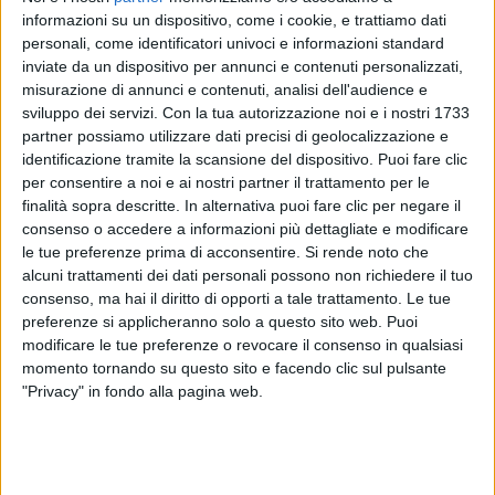
dei festival e delle piazze italiane con il suo "
Summer
informazioni su un dispositivo, come i cookie, e trattiamo dati
Tour
", dall’altra
Sarah Toscano
, che continua il filone
personali, come identificatori univoci e informazioni standard
di spettacoli iniziati nei
club
anche nella bella
inviate da un dispositivo per annunci e contenuti personalizzati,
stagione.
misurazione di annunci e contenuti, analisi dell'audience e
sviluppo dei servizi.
Con la tua autorizzazione noi e i nostri 1733
partner possiamo utilizzare dati precisi di geolocalizzazione e
identificazione tramite la scansione del dispositivo. Puoi fare clic
per consentire a noi e ai nostri partner il trattamento per le
finalità sopra descritte. In alternativa puoi fare clic per negare il
consenso o accedere a informazioni più dettagliate e modificare
le tue preferenze prima di acconsentire.
Si rende noto che
alcuni trattamenti dei dati personali possono non richiedere il tuo
consenso, ma hai il diritto di opporti a tale trattamento. Le tue
preferenze si applicheranno solo a questo sito web. Puoi
modificare le tue preferenze o revocare il consenso in qualsiasi
momento tornando su questo sito e facendo clic sul pulsante
"Privacy" in fondo alla pagina web.
Visualizza questo post su Instagram