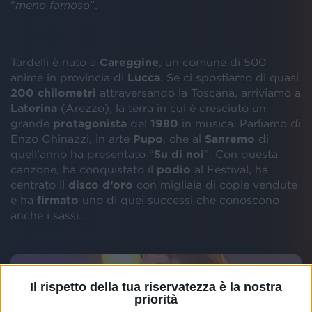
“
meno famoso
”.
Tardelli è nato a
Careggine
, un comune di 500
anime in provincia di
Lucca
. Se ci spostiamo di quasi
200 chilometri
attraversando la Toscana, arriviamo a
Laterina
(Arezzo), la terra in cui è cresciuto un
grande
protagonista
del
1980
in musica. Parliamo di
Enzo Ghinazzi, in arte
Pupo
, che al
Sanremo
di
quell’anno ha presentato “
Su di noi
”. Con questa
canzone, ha conquistato il
podio
al Festival, ha
centrato il
disco d’oro
con migliaia di copie vendute
e ha
firmato
uno di quei successi che conoscono
anche i sassi.
Il rispetto della tua riservatezza è la nostra
priorità