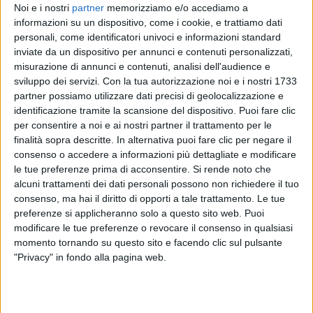
Noi e i nostri
partner
memorizziamo e/o accediamo a
informazioni su un dispositivo, come i cookie, e trattiamo dati
personali, come identificatori univoci e informazioni standard
inviate da un dispositivo per annunci e contenuti personalizzati,
misurazione di annunci e contenuti, analisi dell'audience e
sviluppo dei servizi.
Con la tua autorizzazione noi e i nostri 1733
partner possiamo utilizzare dati precisi di geolocalizzazione e
identificazione tramite la scansione del dispositivo. Puoi fare clic
per consentire a noi e ai nostri partner il trattamento per le
finalità sopra descritte. In alternativa puoi fare clic per negare il
Il 1980 è stato un anno pieno di
successi
per la
consenso o accedere a informazioni più dettagliate e modificare
musica italiana. Pensiamo a “
Luna
” di
Gianni Togni
o
le tue preferenze prima di acconsentire.
Si rende noto che
a “
Una giornata uggiosa
” dell’indimenticabile
Lucio
alcuni trattamenti dei dati personali possono non richiedere il tuo
Battisti
. Fra le hit, c’è anche “
Stella stai
”, che
consenso, ma hai il diritto di opporti a tale trattamento. Le tue
Umberto Tozzi
ha eseguito dal vivo nella decima
preferenze si applicheranno solo a questo sito web. Puoi
edizione di
RADIO ITALIA LIVE
.
modificare le tue preferenze o revocare il consenso in qualsiasi
momento tornando su questo sito e facendo clic sul pulsante
"Privacy" in fondo alla pagina web.