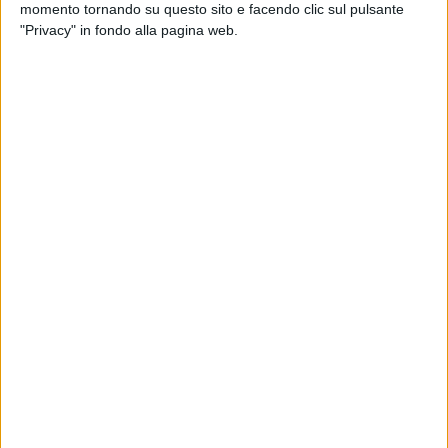
momento tornando su questo sito e facendo clic sul pulsante
"Privacy" in fondo alla pagina web.
Un post condiviso da Ninja Zilli (@ninazilliofficial)
Insieme a lei, ovviamente, c'era anche
Danti
, il suo
compagno e padre di
Anna Blue
. I due sono anche
colleghi in musica
: per questo, hanno deciso di
regalare una canzone alla figlia appena nata
. Per
l'occasione,
Danti
ha messo mano al suo brano
“
Anna
”, del 2022, trasformandolo in “
Anna Blue
”. Il
ritornello
, ovviamente, l'ha cantato proprio la
neo-
mamma Nina Zilli.