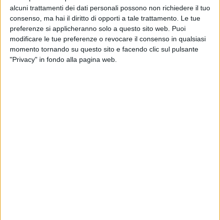
alcuni trattamenti dei dati personali possono non richiedere il tuo
consenso, ma hai il diritto di opporti a tale trattamento. Le tue
preferenze si applicheranno solo a questo sito web. Puoi
modificare le tue preferenze o revocare il consenso in qualsiasi
momento tornando su questo sito e facendo clic sul pulsante
"Privacy" in fondo alla pagina web.
14 apr 2023
TESTIMONI GLI ARTICOLO 31
Il matrimonio esplosivo di Nina Zilli con
Danti nel video di “Innamorata F____U!”
Nella clip, in rotazione su Radio Italia TV, la cantante
indossa un abito da sposa, che mette in evidenza la
gravidanza
di
Daniele Verderio