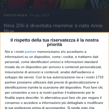
04 giu 2023
FIOCCO ROSA
Nina Zilli è diventata mamma: è nata Anna
Blue
Il 2 giugno, la cantante ha dato alla luce la sua prima
Il rispetto della tua riservatezza è la nostra
figlia. Con Danti, intanto, le hanno già dedicato una
priorità
canzone
Noi e i nostri
partner
memorizziamo e/o accediamo a
informazioni su un dispositivo, come i cookie, e trattiamo dati
di
Daniele Verderio
personali, come identificatori univoci e informazioni standard
inviate da un dispositivo per annunci e contenuti personalizzati,
misurazione di annunci e contenuti, analisi dell'audience e
sviluppo dei servizi.
Con la tua autorizzazione noi e i nostri 1733
partner possiamo utilizzare dati precisi di geolocalizzazione e
identificazione tramite la scansione del dispositivo. Puoi fare clic
per consentire a noi e ai nostri partner il trattamento per le
finalità sopra descritte. In alternativa puoi fare clic per negare il
consenso o accedere a informazioni più dettagliate e modificare
le tue preferenze prima di acconsentire.
Si rende noto che