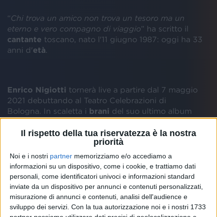
“
Chi trova un amico non trova un tesoro ma un
eterno e vero compagno di viaggio
” ha scritto il
cantante
toscano, nato l'11 giugno 1987: oggi ha 33
anni d'
età
.
Enrico Nigiotti
tornerà live a partire dal 7 maggio
2021 debuttando al Teatro Celebrazioni di
Bologna. In scaletta i
brani
del suo ultimo album
“
Nigio
” e i suoi più grandi successi come “
L’amore
è
” (certificato doppio platino e presentato alla
Il rispetto della tua riservatezza è la nostra
priorità
11esima edizione di X Factor) e “
Complici
”
feat
Gianna
Nannini
(certificato oro e fra i dieci brani
Noi e i nostri
partner
memorizziamo e/o accediamo a
più trasmessi in radio).
informazioni su un dispositivo, come i cookie, e trattiamo dati
personali, come identificatori univoci e informazioni standard
Queste sono le
date
del
tour
teatrale
inviate da un dispositivo per annunci e contenuti personalizzati,
2021
(i
biglietti
già acquistati rimangono validi per
misurazione di annunci e contenuti, analisi dell'audience e
le nuove date corrispondenti):
sviluppo dei servizi.
Con la tua autorizzazione noi e i nostri 1733