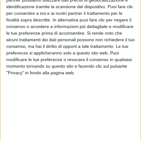
partner possiamo utilizzare dati precisi di geolocalizzazione e
identificazione tramite la scansione del dispositivo. Puoi fare clic
7 maggio, Teatro Celebrazioni – Bologna (recupero
per consentire a noi e ai nostri partner il trattamento per le
del concerto inizialmente previsto il 2 maggio e già
finalità sopra descritte. In alternativa puoi fare clic per negare il
posticipato al 20 ottobre 2020)
consenso o accedere a informazioni più dettagliate e modificare
8 maggio, Teatro Colosseo – Torino (recupero del
le tue preferenze prima di acconsentire.
Si rende noto che
concerto inizialmente previsto l’11 maggio e già
alcuni trattamenti dei dati personali possono non richiedere il tuo
posticipato al 19 ottobre 2020)
consenso, ma hai il diritto di opporti a tale trattamento. Le tue
12 maggio, Teatro Acacia – Napoli (recupero del
preferenze si applicheranno solo a questo sito web. Puoi
concerto inizialmente previsto l’8 maggio e già
modificare le tue preferenze o revocare il consenso in qualsiasi
posticipato al 26 ottobre 2020)
momento tornando su questo sito e facendo clic sul pulsante
13 maggio, Auditorium Parco della Musica (Sala
"Privacy" in fondo alla pagina web.
Sinopoli) – Roma (recupero del concerto inizialmente
previsto il 19 maggio e già posticipato all’8 ottobre
2020)
15 maggio, Teatro Verdi – Firenze (recupero del
concerto inizialmente previsto il 4 maggio e già
posticipato al 22 ottobre 2020)
20 maggio, Teatro Goldoni – Livorno (recupero del
concerto inizialmente previsto il 21 maggio 2020)
24 maggio, Teatro Dal Verme – Milano (recupero del