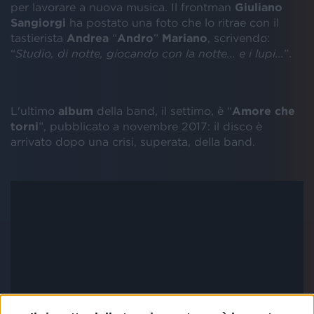
per lavorare a nuova musica. Il frontman
Giuliano
Sangiorgi
ha postato una foto che lo ritrae con il
tastierista
Andrea
“
Andro
”
Mariano
, scrivendo:
“
S
tudio, di notte, giocando con la notte... e i lupi...
”.
L'ultimo
album
della band, il settimo, è “
Amore che
torni
”, pubblicato a novembre 2017: il disco è
arrivato dopo una crisi, superata, della band.