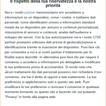
Il rispetto della tua riservatezza è la nostra
priorità
Noi e i nostri
partner
memorizziamo e/o accediamo a
informazioni su un dispositivo, come i cookie, e trattiamo dati
personali, come identificatori univoci e informazioni standard
inviate da un dispositivo per annunci e contenuti personalizzati,
misurazione di annunci e contenuti, analisi dell'audience e
sviluppo dei servizi.
Con la tua autorizzazione noi e i nostri 1733
partner possiamo utilizzare dati precisi di geolocalizzazione e
identificazione tramite la scansione del dispositivo. Puoi fare clic
In queste ore, Giuliano Sangiorgi ha anche fatto gli
per consentire a noi e ai nostri partner il trattamento per le
auguri a
Matilda De Angelis
, che oggi (11 settembre)
finalità sopra descritte. In alternativa puoi fare clic per negare il
compie 24 anni: l'attrice è protagonista del videoclip
consenso o accedere a informazioni più dettagliate e modificare
di “
Tutto qui accade
”, insieme ad
Alessandro
le tue preferenze prima di acconsentire.
Si rende noto che
Borghi
.
alcuni trattamenti dei dati personali possono non richiedere il tuo
consenso, ma hai il diritto di opporti a tale trattamento. Le tue
preferenze si applicheranno solo a questo sito web. Puoi
modificare le tue preferenze o revocare il consenso in qualsiasi
© Riproduzione riservata
momento tornando su questo sito e facendo clic sul pulsante
"Privacy" in fondo alla pagina web.