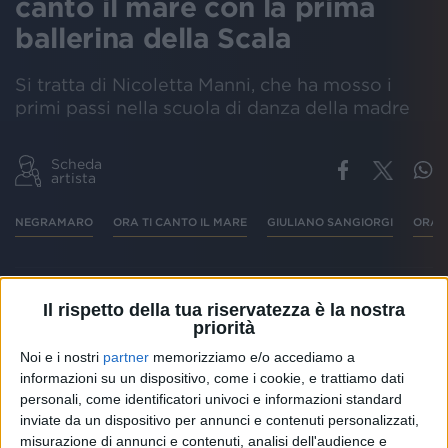
canto il mare con la prima
ballerina della Scala
Si tratta di Nicoletta Manni, che ha mosso i
primi passi nella scuola di danza della madre
Scheda
artista
NEGRAMARO
ORA TI CANTO IL MARE
GIULIANO SANGIORGI
ORA T
Il rispetto della tua riservatezza è la nostra
I
Negramaro
hanno lanciato il loro nuovo singolo
priorità
“
Ora ti canto il mare
”, accompagnato da un
Noi e i nostri
partner
memorizziamo e/o accediamo a
videoclip
che ha per protagonista la
prima ballerina
informazioni su un dispositivo, come i cookie, e trattiamo dati
del Teatro alla Scala di Milano
Nicoletta Manni.
personali, come identificatori univoci e informazioni standard
“Guardare il mare mi trasmette sempre un senso di
inviate da un dispositivo per annunci e contenuti personalizzati,
pace, di vita, di futuro”, ha commentato Giuliano
misurazione di annunci e contenuti, analisi dell'audience e
Sangiorgi.