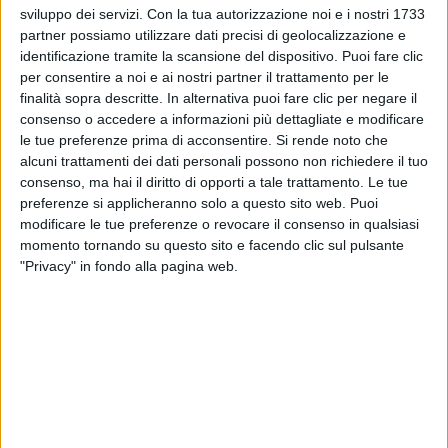
sviluppo dei servizi.
Con la tua autorizzazione noi e i nostri 1733
partner possiamo utilizzare dati precisi di geolocalizzazione e
“
Ora ti canto il mare
” è un brano tutto da ballare
identificazione tramite la scansione del dispositivo. Puoi fare clic
che racconta la passione per il mare. Il video è girato
per consentire a noi e ai nostri partner il trattamento per le
alla
Riserva naturale “Le Cesine” di Vernole
finalità sopra descritte. In alternativa puoi fare clic per negare il
(Lecce): accanto ai Negramaro c'è anche la ballerina
consenso o accedere a informazioni più dettagliate e modificare
Nicoletta Manni
. La prima ballerina della Scala, nata
le tue preferenze prima di acconsentire.
Si rende noto che
a Galatina, ha mosso i primi passi nella scuola di
alcuni trattamenti dei dati personali possono non richiedere il tuo
danza di sua mamma, che si trovava di fronte alla
consenso, ma hai il diritto di opporti a tale trattamento. Le tue
preferenze si applicheranno solo a questo sito web. Puoi
casa della nonna di Giuliano Sangiorgi, Stella.
modificare le tue preferenze o revocare il consenso in qualsiasi
momento tornando su questo sito e facendo clic sul pulsante
"Privacy" in fondo alla pagina web.