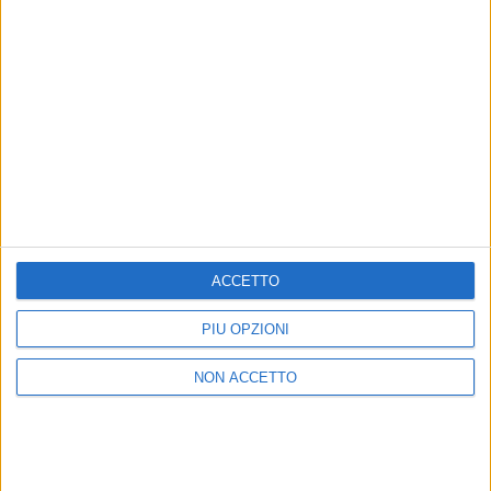
ATUPERTU CON TIROMANCINO
(19/06/2025)
ACCETTO
PIÙ OPZIONI
NON ACCETTO
di
Andrea Daz
© Riproduzione riservata