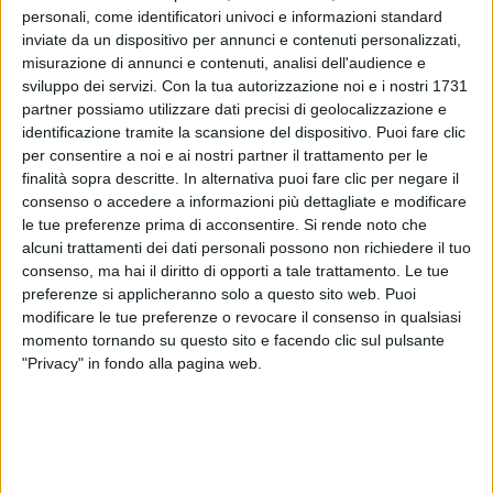
personali, come identificatori univoci e informazioni standard
inviate da un dispositivo per annunci e contenuti personalizzati,
misurazione di annunci e contenuti, analisi dell'audience e
sviluppo dei servizi.
Con la tua autorizzazione noi e i nostri 1731
partner possiamo utilizzare dati precisi di geolocalizzazione e
identificazione tramite la scansione del dispositivo. Puoi fare clic
per consentire a noi e ai nostri partner il trattamento per le
finalità sopra descritte. In alternativa puoi fare clic per negare il
consenso o accedere a informazioni più dettagliate e modificare
le tue preferenze prima di acconsentire.
Si rende noto che
Un post condiviso da Federico Zampaglione (@tiromancinoofficial)
alcuni trattamenti dei dati personali possono non richiedere il tuo
consenso, ma hai il diritto di opporti a tale trattamento. Le tue
preferenze si applicheranno solo a questo sito web. Puoi
Zampaglione
ha realizzato la sceneggiatura del film
modificare le tue preferenze o revocare il consenso in qualsiasi
a quattro mani con
Barbara Baraldi
, regina della
momento tornando su questo sito e facendo clic sul pulsante
narrativa dark e curatrice di “
Dylan Dog
”. “
Affronterò
"Privacy" in fondo alla pagina web.
uno dei contesti più spaventosamente reali che si
possano immaginare: il mondo della musica, con le
sue luci accecanti, le sue tenebre e l’angoscia che
può generare
”, ha aggiunto il cantautore romano.