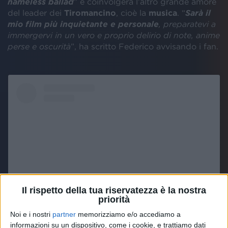
nameless ballad
” e coinvolgerà l’altro grande amore
del leader dei
Tiromancino
, cioè la
musica
. “
Sarà il
mio film più inquietante e personale
, preparatevi a
immergervi in un vero e proprio delirio di note, anime
perse e oscurità
”, ha scritto Federico avvisando i fan.
Il rispetto della tua riservatezza è la nostra
priorità
Noi e i nostri
partner
memorizziamo e/o accediamo a
Visualizza questo post su Instagram
informazioni su un dispositivo, come i cookie, e trattiamo dati