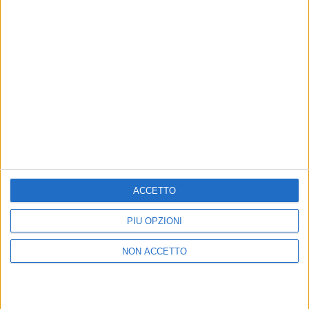
Alessandra Amoroso
ACCETTO
PIÙ OPZIONI
21 feb 2019
NEWS
NON ACCETTO
Tiromancino: in arrivo “una sorpresa che
spacca”
Il “Fino a qui Tour” continua ad aprile