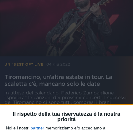
04 giu 2022
UN "BEST OF" LIVE
Tiromancino, un’altra estate in tour. La
scaletta c’è, mancano solo le date
In attesa del calendario, Federico Zampaglione
"spoilera" le canzoni dei prossimi concerti. I successi
dei Tiromancino ci sono tutti, compresi i brani
dell'ultimo album. Intanto lui vola a Ibiza con la
moglie Giglia Marra
Il rispetto della tua riservatezza è la nostra
priorità
di
Andrea Daz
Noi e i nostri
partner
memorizziamo e/o accediamo a