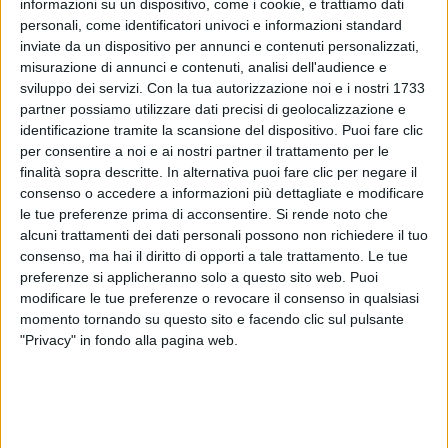
informazioni su un dispositivo, come i cookie, e trattiamo dati
personali, come identificatori univoci e informazioni standard
inviate da un dispositivo per annunci e contenuti personalizzati,
misurazione di annunci e contenuti, analisi dell'audience e
sviluppo dei servizi.
Con la tua autorizzazione noi e i nostri 1733
partner possiamo utilizzare dati precisi di geolocalizzazione e
identificazione tramite la scansione del dispositivo. Puoi fare clic
per consentire a noi e ai nostri partner il trattamento per le
finalità sopra descritte. In alternativa puoi fare clic per negare il
consenso o accedere a informazioni più dettagliate e modificare
le tue preferenze prima di acconsentire.
Si rende noto che
alcuni trattamenti dei dati personali possono non richiedere il tuo
consenso, ma hai il diritto di opporti a tale trattamento. Le tue
preferenze si applicheranno solo a questo sito web. Puoi
modificare le tue preferenze o revocare il consenso in qualsiasi
09 apr 2020
NEWS
momento tornando su questo sito e facendo clic sul pulsante
"Privacy" in fondo alla pagina web.
Tiromancino: Federico Zampaglione brinda
al nuovo album
Dopo l'estate usciranno sei singoli. Poi il lavoro sul
tour