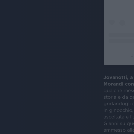
U
Jovanotti, a
Morandi con
qualche mese
storia e da q
gridandogli c
in ginocchio,
ascoltata e l
Gianni su qu
ammesso alla 