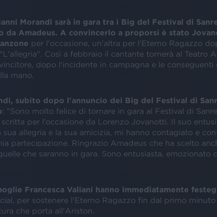
anni Morandi sarà in gara tra i Big del Festival di San
o da Amadeus. A convincerlo a proporsi è stato Jovano
canzone
per l'occasione, un'altra per l'Eterno Ragazzo dop
L'allegria". Così a febbraio il cantante tornerà al Teatro A
vincitore, dopo l'incidente in campagna e le conseguenti 
lla mano.
di, subito dopo l'annuncio dei Big del Festival di Sa
o
: "Sono molto felice di tornare in gara al Festival di San
critta per l’occasione da Lorenzo Jovanotti. Il suo entus
a sua allegria e la sua amicizia, mi hanno contagiato e con
mia partecipazione. Ringrazio Amadeus che ha scelto anch
quelle che saranno in gara. Sono entusiasta, emozionato
moglie Francesca Valiani hanno immediatamente festeg
ocial, per sostenere l'Eterno Ragazzo fin dal primo minuto
ra che porta all'Ariston.