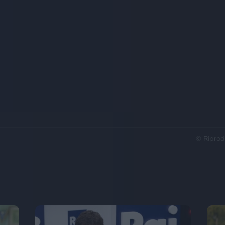
© Riprod