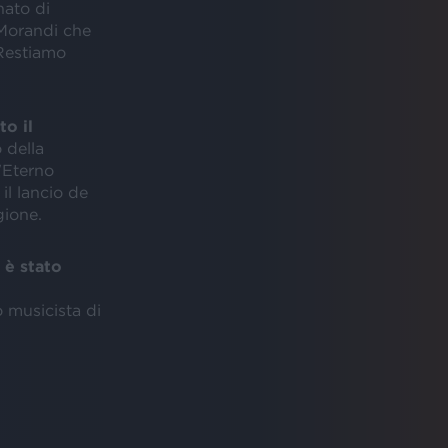
nato di
e Morandi che
 Restiamo
o il
 della
'Eterno
il lancio de
gione.
 è stato
 musicista di