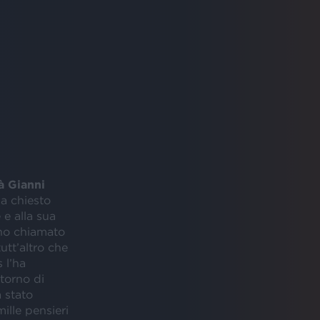
à Gianni
ha chiesto
e alla sua
’ho chiamato
utt’altro che
 l’ha
itorno di
 stato
ille pensieri