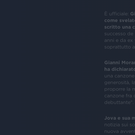
È ufficiale:
Gi
come svelat
scritto una 
successo de "
anni e da ex 
soprattutto a
Gianni Moran
ha dichiarat
una canzone s
generosità, l
proporre la 
canzone fra 
debuttante".
Jova e sua 
notizia sui s
nuova avventu