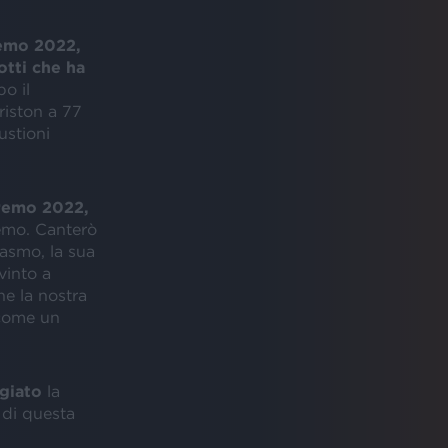
remo 2022,
tti che ha
o il
riston a 77
ustioni
nremo 2022,
remo. Canterò
iasmo, la sua
vinto a
e la nostra
 come un
giato
la
 di questa