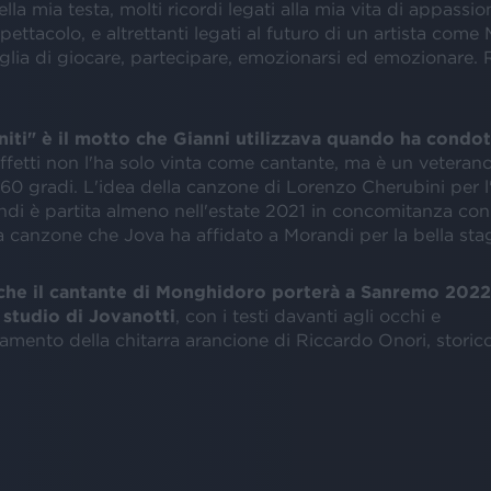
ella mia testa, molti ricordi legati alla mia vita di appassio
pettacolo, e altrettanti legati al futuro di un artista com
glia di giocare, partecipare, emozionarsi ed emozionare.
iti" è il motto che Gianni utilizzava quando ha condott
 effetti non l'ha solo vinta come cantante, ma è un veterano
60 gradi. L'idea della canzone di Lorenzo Cherubini per l
di è partita almeno nell'estate 2021 in concomitanza con 
 la canzone che Jova ha affidato a Morandi per la bella sta
 che il cantante di Monghidoro porterà a Sanremo 2022
o studio di Jovanotti
, con i testi davanti agli occhi e
mento della chitarra arancione di Riccardo Onori, storico