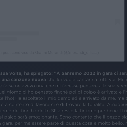
n post condiviso da Gianni Morandi (@morandi_official)
 sua volta, ha spiegato: "A Sanremo 2022 in gara ci sar
 una canzone nuova
che lui vuole cantare a tutti voi. Mi 
 fa se ne avevo una che mi facesse pensare alla sua voce 
uel giorno ci ho pensato finché poi di colpo è arrivata e l
e l’ho! Ha ascoltato il mio demo ed è arrivato da me, ma t
 era contento di lavorarci e di trovare la tonalità. Amadeus
’uomo dei fiori ha detto SI! adesso la finiamo per bene. Il r
el palco sarà emozionante. Sono contento che il pezzo sia
gara, per me essere parte di questa cosa è molto bello, m