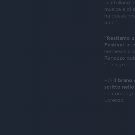
si affollano n
musica e di s
ha questa vo
uniti!".
"Restiamo un
Festival
: in
kermesse a 3
Ragazzo quin
"L'allegria",
Poi
il brano
scritto nell
l'accompagna
Lorenzo.