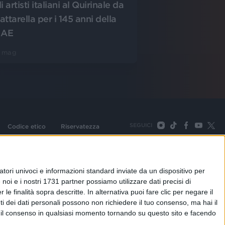
i artisti italiani al Quirinale da
ttarella per i 145 anni della
IAE
3 mag
SEGUICI
Codice etico
Riservatezza
093 Cologno Monzese (Mi) |Tel. +39 02 254441 | Fax +39
TORNA SU
tori univoci e informazioni standard inviate da un dispositivo per
noi e i nostri 1731 partner possiamo utilizzare dati precisi di
le finalità sopra descritte. In alternativa puoi fare clic per negare il
i dei dati personali possono non richiedere il tuo consenso, ma hai il
re il consenso in qualsiasi momento tornando su questo sito e facendo