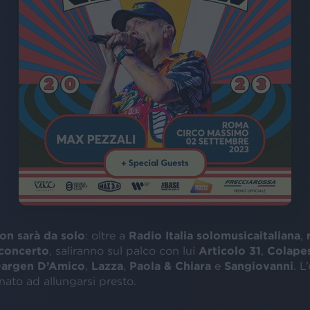
non sarà da solo
: oltre a
Radio Italia solomusicaitaliana
,
r
concerto
, saliranno sul palco con lui
Articolo 31
,
Colape
argen D’Amico
,
Lazza
,
Paola & Chiara
e
Sangiovanni
. L
inato ad allungarsi presto.