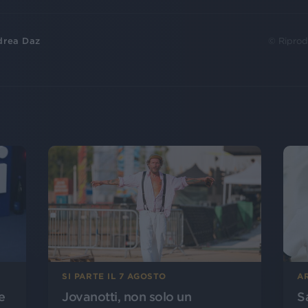
drea Daz
© Riprod
SI PARTE IL 7 AGOSTO
A
Jovanotti, non solo un
S
e