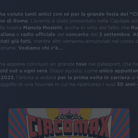
ha voluto tanti amici con sé per la grande festa del “
Ci
mo di Roma
. L’evento è stato presentato nella Capitale ed
la nostra
Manola Moslehi
, anche in virtù del fatto che
Rad
aliana
è
radio ufficiale
del
concerto
del
2 settembre
.
Al
tati già fatti
, mentre altri verranno annunciati nel corso d
timane.
Vediamo chi c’è…
ha appena concluso un grande
tour
nei palasport, che ha
old out a ogni sera
. Dopo agosto, come
unico appunta
2023
, l’artista si esibirà
per la prima volta in carriera
al
uggello di una tournée in cui ha ripercorso i suoi
30 anni 