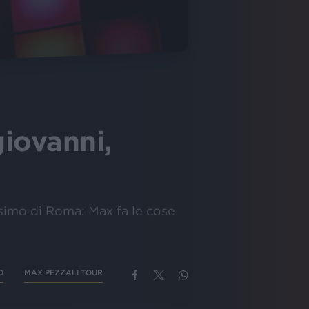
giovanni,
simo di Roma: Max fa le cose
O
MAX PEZZALI TOUR