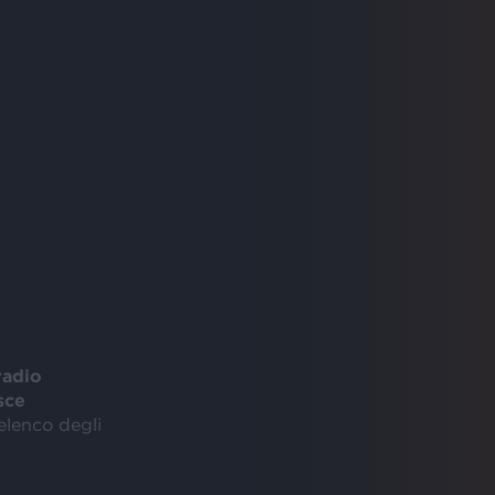
adio
sce
’elenco degli