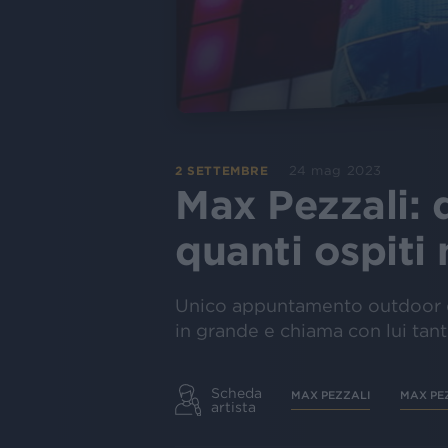
24 mag 2023
2 SETTEMBRE
Max Pezzali: 
quanti ospiti 
Unico appuntamento outdoor de
in grande e chiama con lui tanti
Scheda
MAX PEZZALI
MAX PE
artista