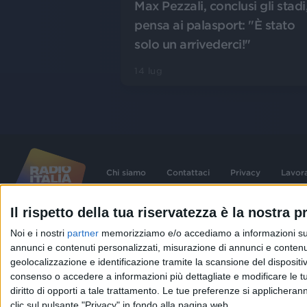
Max Pezzali, conclusi gli stadi
pensa ai palasport: "È stato
solo un arrivederci!"
14 lug
Chi siamo
Contattaci
Privacy
Lavor
Il rispetto della tua riservatezza è la nostra pr
©
2026
RADIO ITALIA S.p.A. P.IVA 06832230152 | Tutti i diritti riservati. Per le
Noi e i nostri
partner
memorizziamo e/o accediamo a informazioni su un 
contenute nel sito sono stati assolti gli obblighi derivanti dalla normativa dei diritt
connessi.
annunci e contenuti personalizzati, misurazione di annunci e contenuti
Capitale Sociale € 580.000,00 interamente versato. Iscr. Reg. Imprese Milano - C
geolocalizzazione e identificazione tramite la scansione del dispositivo.
06832230152. Iscritta al R.E.A. di Milano al n° 1125258. Testata giornalistica Reg
1987.
consenso o accedere a informazioni più dettagliate e modificare le t
diritto di opporti a tale trattamento. Le tue preferenze si applicher
clic sul pulsante "Privacy" in fondo alla pagina web.