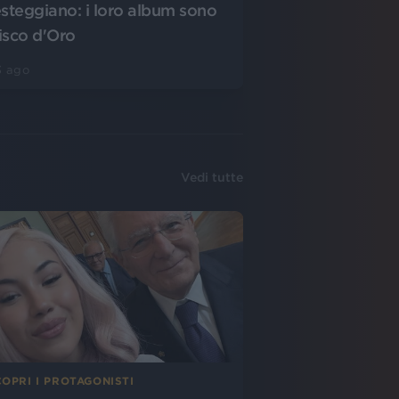
esteggiano: i loro album sono
isco d'Oro
3 ago
Vedi tutte
OPRI I PROTAGONISTI