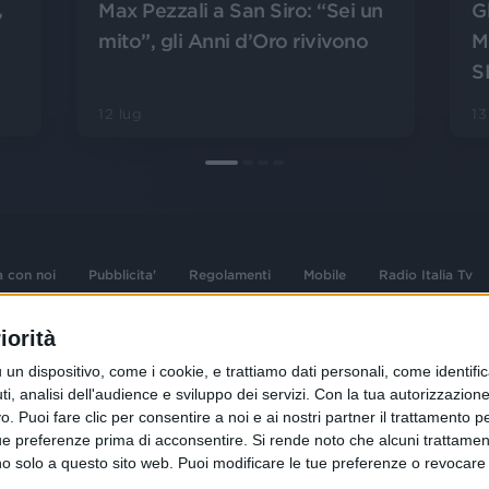
,
Max Pezzali a San Siro: “Sei un
Gl
mito”, gli Anni d’Oro rivivono
Ma
S
12 lug
1
a con noi
Pubblicita'
Regolamenti
Mobile
Radio Italia Tv
iorità
 opere dell'ingegno
Sede Amministrativa: Viale Europa 49, 20
dispositivo, come i cookie, e trattiamo dati personali, come identifica
i d'autore e dei diritti
02 25444220
, analisi dell'audience e sviluppo dei servizi.
Con la tua autorizzazione 
.F. e n° iscrizione
 Puoi fare clic per consentire a noi e ai nostri partner il trattamento per 
Sede Legale: Via Savona 97, 20144 Milano
istrata n°286 - 3 Aprile
ue preferenze prima di acconsentire.
Si rende noto che alcuni trattament
anno solo a questo sito web. Puoi modificare le tue preferenze o revoca