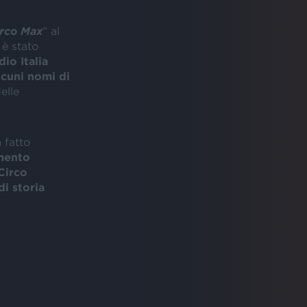
rco Max
” al
 è stato
io Italia
cuni nomi di
elle
 fatto
mento
Circo
di storia