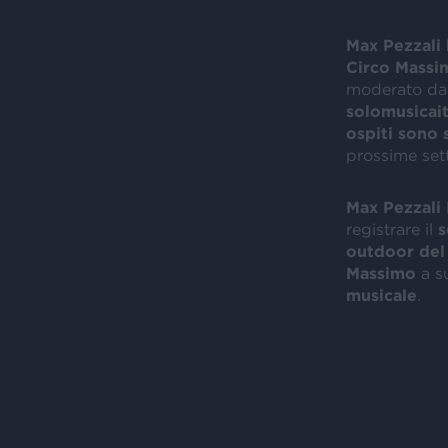
Max Pezzali 
Circo Massi
moderato dal
solomusicait
ospiti sono s
prossime set
Max Pezzali
registrare il
s
outdoor del
Massimo
a s
musicale
.