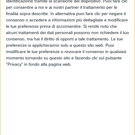
identificazione tramite la scansione del dispositivo. Puoi fare clic
Si piega, ma non si spezza
", ha così semplificato. "
La
per consentire a noi e ai nostri partner il trattamento per le
matematica dei rami rappresenta un po' l'unione che
finalità sopra descritte. In alternativa puoi fare clic per negare il
c'è stata con i ragazzi della Magical Mystery Band.
consenso o accedere a informazioni più dettagliate e modificare
Abbiamo messo una serie di esperienze insieme.
le tue preferenze prima di acconsentire.
Si rende noto che
Abbiamo fatto un disco con grande entusiasmo e
alcuni trattamenti dei dati personali possono non richiedere il tuo
soprattutto con grande amore
", ha poi concluso.
consenso, ma hai il diritto di opporti a tale trattamento. Le tue
preferenze si applicheranno solo a questo sito web. Puoi
modificare le tue preferenze o revocare il consenso in qualsiasi
momento tornando su questo sito e facendo clic sul pulsante
Ne
La matematica dei rami
c'è
Il farmacista
, il
"Privacy" in fondo alla pagina web.
singolo con cui
Max Gazzè
ha preso parte al
Festival
di
Sanremo 2021
. Il video è ambientato in un
PharmaCircus
: oltre a lui, vestito da Leonardo Da
Vinci, ci sono i membri della Magical Mistery Band e
un gruppo di
artisti
: mangiafuoco, giocolieri... Il
cantautore ha così visto da vicino quello che sanno
fare (ne è rimasto esterrefatto) e ha imparato molti
trucchi
. Tra l'altro, alla redazione di Radio Italia, ha
svelato che la
reazione
che si vede nella clip,
quando osserva la
mangiatrice
di
fuoco
, è
reale
.
E' davvero rimasto di stucco. "
Sono artisti