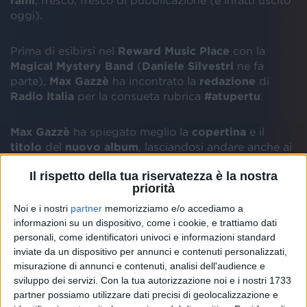
oggi).
Prima di esibirsi nel
Reward Music Place
con la
Magical Mystery Band
(
Daniele Silvestri
ne fa
parte),
Max Gazzè
ha incontrato la
redazione
di
Radio Italia
per la consueta rubrica
#atupertu
.
Max Gazzè
ha spiegato meglio la
copertina
e il
titolo
del
nuovo album
, lasciandosi andare anche ai
ricordi
legati alla
scuola
. Sulla cover svetta
Il rispetto della tua riservatezza è la nostra
un'
equazione
. Per lui, la
matematica
era un po'
priorità
ostica, dato che è
dislessico
. "
Non ho mai preso una
sufficienza in matematica, in vita mia. Lo giuro
", ha
Noi e i nostri
partner
memorizziamo e/o accediamo a
ammesso. Gli piaceva la
geometria
, però: anche
informazioni su un dispositivo, come i cookie, e trattiamo dati
questa materia è presente sulla copertina (con un
personali, come identificatori univoci e informazioni standard
quadrato
). Il titolo del disco si riferisce a uno studio
inviate da un dispositivo per annunci e contenuti personalizzati,
misurazione di annunci e contenuti, analisi dell'audience e
di
Leonardo Da Vinci
, secondo cui "
la proporzione
sviluppo dei servizi.
Con la tua autorizzazione noi e i nostri 1733
tra rami, radici e tronco esiste come necessità per
partner possiamo utilizzare dati precisi di geolocalizzazione e
l'albero di resistere al vento". "Quindi, che fa il ramo?