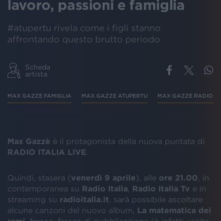
lavoro, passioni e famiglia
#atupertu rivela come i figli stanno
affrontando questo brutto periodo
Scheda
artista
MAX GAZZÈ FAMIGLIA
MAX GAZZÈ ATUPERTU
MAX GAZZÈ RADIO IT
Max Gazzè
è il protagonista della nuova puntata di
RADIO ITALIA LIVE
.
Quindi, stasera (
venerdì 9 aprile
), alle
ore 21.00
, in
contemporanea su
Radio Italia
,
Radio Italia Tv
e in
streaming su
radioitalia.it
, sarà possibile ascoltare
alcune canzoni del nuovo album,
La matematica dei
rami
, fresco, fresco di pubblicazione (è infatti uscito