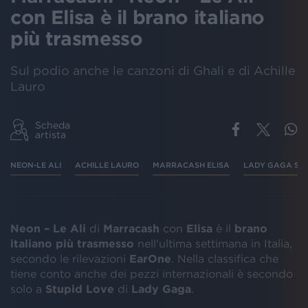
con Elisa è il brano italiano
più trasmesso
Sul podio anche le canzoni di Ghali e di Achille
Lauro
Scheda
artista
NEON-LE ALI
ACHILLE LAURO
MARRACASH ELISA
LADY GAGA STU
Neon – Le Ali
di
Marracash
con
Elisa
è il
brano
italiano più trasmesso
nell'ultima settimana in Italia,
secondo le rilevazioni
EarOne
. Nella classifica che
tiene conto anche dei pezzi internazionali è secondo
solo a
Stupid Love
di
Lady Gaga
.