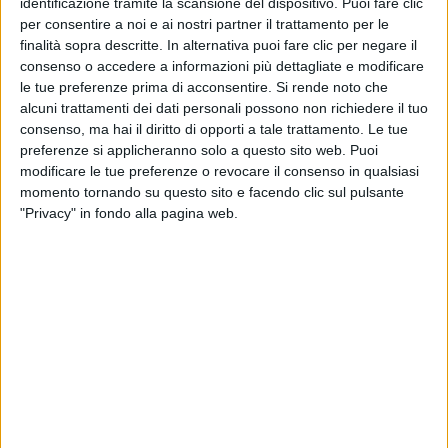
identificazione tramite la scansione del dispositivo. Puoi fare clic
per consentire a noi e ai nostri partner il trattamento per le
finalità sopra descritte. In alternativa puoi fare clic per negare il
Tornando alla graduatoria italiana di EarOne, sul
consenso o accedere a informazioni più dettagliate e modificare
podio ci sono anche
Good Times
di
Ghali
e
16
le tue preferenze prima di acconsentire.
Si rende noto che
marzo
di
Achille Lauro
.
alcuni trattamenti dei dati personali possono non richiedere il tuo
consenso, ma hai il diritto di opporti a tale trattamento. Le tue
preferenze si applicheranno solo a questo sito web. Puoi
La top ten continua con
Tikibombom
di
Levante
al
modificare le tue preferenze o revocare il consenso in qualsiasi
quarto posto,
Andromeda
di
Elodie
al quinto,
momento tornando su questo sito e facendo clic sul pulsante
Viceversa
di
Francesco
Gabbani
al sesto,
"Privacy" in fondo alla pagina web.
Supercalifragili
di
J-Ax
con
Annalisa
al settimo,
Giovane stupida
di
Cesare Cremonini
all'ottavo,
Luci blu
di
Emma
al nono e
Rapide
di
Mahmood
al
decimo.