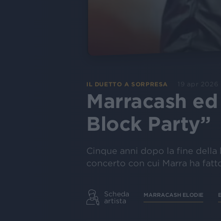
19 apr 2026
IL DUETTO A SORPRESA
Marracash ed 
Block Party”
Cinque anni dopo la fine della 
concerto con cui Marra ha fatt
Scheda
MARRACASH ELODIE
artista