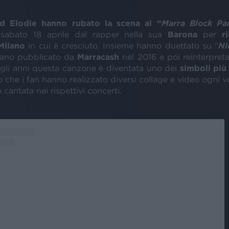
d Elodie hanno rubato la scena al “
Marra Block Pa
 sabato 18 aprile dal rapper nella sua
Barona
per
r
Milano
in cui è cresciuto. Insieme hanno duettato su “
Ni
rano pubblicato da
Marracash
nel 2016 e poi reinterpret
gli anni questa canzone è diventata uno dei
simboli più 
 che i fan hanno realizzato diversi collage e video ogni v
o cantata nei rispettivi concerti.