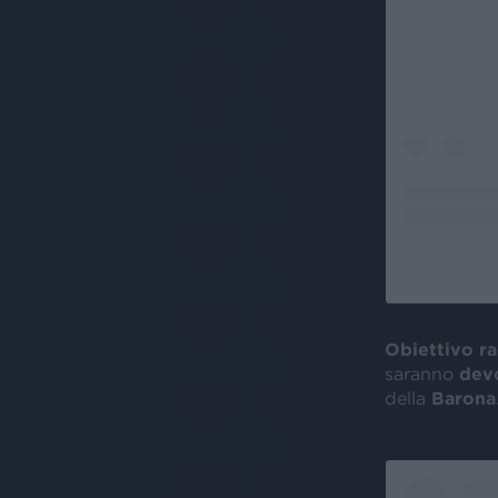
Obiettivo r
saranno
devo
della
Barona