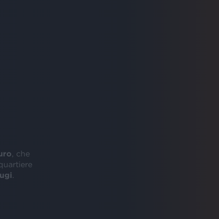
uro
, che
 quartiere
ugi
.