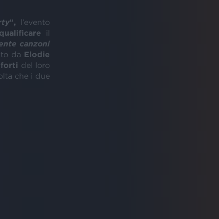
rty
”,
l’evento
iqualificare
il
ente canzoni
ato da
Elodie
forti
del loro
olta che i due