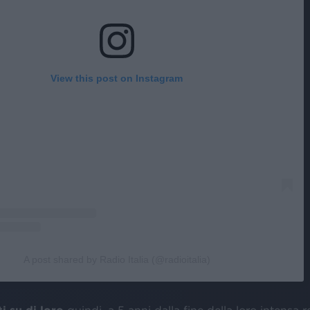
View this post on Instagram
A post shared by Radio Italia (@radioitalia)
i su di loro
quindi, a 5 anni dalla fine della loro intensa 