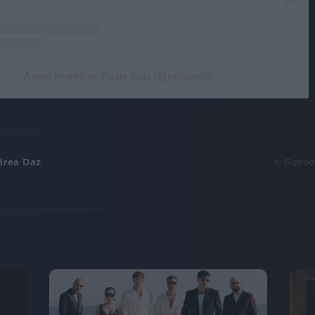
A post shared by Radio Italia (@radioitalia)
drea Daz
© Riprod