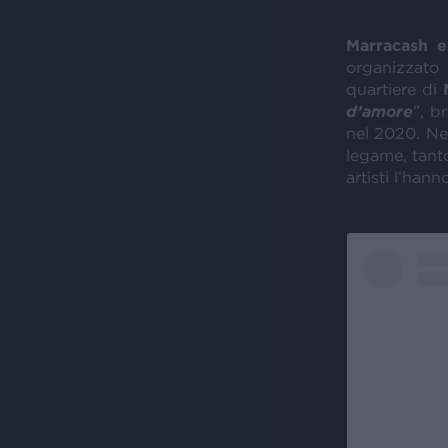
Marracash e
organizzato
quartiere di
d’amore
”, b
nel 2020. Ne
legame, tanto
artisti l’hann