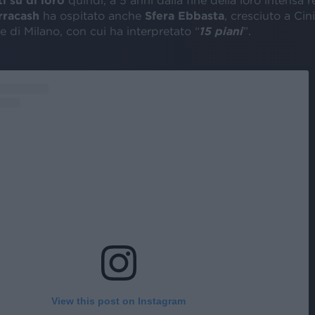
rracash
ha ospitato anche
Sfera Ebbasta
, cresciuto a Cini
te di Milano, con cui ha interpretato “
15 piani
”.
View this post on Instagram