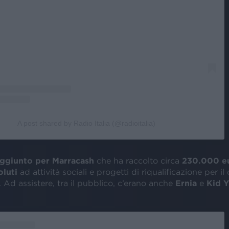
A post shared by Radio Italia (@radioitalia)
aggiunto per Marracash
che ha raccolto circa
230.000 e
luti
ad attività sociali e progetti di riqualificazione per il
. Ad assistere, tra il pubblico, c’erano anche
Ernia
e
Kid Y