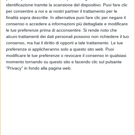
identificazione tramite la scansione del dispositivo. Puoi fare clic
Ancora grazie a Neri Marcorè e alle Marche, quei
per consentire a noi e ai nostri partner il trattamento per le
posti hanno moltiplicato la bellezza!
”.
finalità sopra descritte. In alternativa puoi fare clic per negare il
consenso o accedere a informazioni più dettagliate e modificare
Il
Fuori Atlantico Tour
è stata una tournée di
Marco
le tue preferenze prima di acconsentire.
Si rende noto che
Mengoni
, con noi di Radio Italia solomusicaitaliana
alcuni trattamenti dei dati personali possono non richiedere il tuo
come Radio Ufficiale.
consenso, ma hai il diritto di opporti a tale trattamento. Le tue
preferenze si applicheranno solo a questo sito web. Puoi
modificare le tue preferenze o revocare il consenso in qualsiasi
momento tornando su questo sito e facendo clic sul pulsante
"Privacy" in fondo alla pagina web.
MARCO MENGONI - FUORI
ATLANTICO_ATTRAVERSA LA BELLEZZA