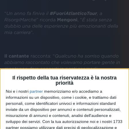
“
Un anno fa finiva il
#FuoriAtlanticoTour
, a
RisorgiMarche
” ricorda
Mengoni
, “
È stata senza
dubbio una delle esperienze più emozionanti della
mia carriera
”.
Il
cantante
racconta: “
Qualcuno ha sorriso quando
abbiamo raccontato che volevamo portare gente in
montagna, fare concerti in posti scomodi,
raggiungibili solo a piedi, o addirittura per poche
Il rispetto della tua riservatezza è la nostra
persone. Eppure è successo
”.
priorità
Noi e i nostri
partner
memorizziamo e/o accediamo a
L'artista di Ronciglione conclude così su
Instagram
e
informazioni su un dispositivo, come i cookie, e trattiamo dati
sui social: “
E come sempre, quando qualcosa ti toglie
personali, come identificatori univoci e informazioni standard
la possibilità di fare concerti senti ancora più forte
inviate da un dispositivo per annunci e contenuti personalizzati,
quel desiderio esplosivo di cantare. Quindi torno con
misurazione di annunci e contenuti, analisi dell'audience e
la mente lì, a quei paesaggi unici, alle persone
sviluppo dei servizi.
Con la tua autorizzazione noi e i nostri 1733
incontrate e tutto mi lascia ancora senza parole.
partner possiamo utilizzare dati precisi di geolocalizzazione e