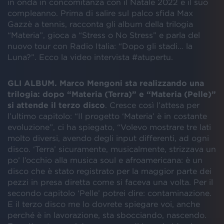
in onda in concomitanza con il Natale 2022 e il suo
compleanno. Prima di salire sul palco sfida Max
Gazzè a tennis, racconta gli album della trilogia
“Materia”, gioca a “Stress o No Stress” e parla del
nuovo tour con Radio Italia: “Dopo gli stadi… la
Luna?”. Ecco la video intervista #atupertu.
GLI ALBUM. Marco Mengoni sta realizzando una
trilogia: dopo “Materia (Terra)” e “Materia (Pelle)”
si attende il terzo disco
. Cresce così l’attesa per
l’ultimo capitolo: “Il progetto ‘Materia’ è in costante
evoluzione”, ci ha spiegato, “Volevo mostrare tre lati
molto diversi, avendo degli input differenti, ad ogni
disco. ‘Terra’ sicuramente, musicalmente, strizzava un
po’ l’occhio alla musica soul e afroamericana: è un
disco che è stato registrato per la maggior parte dei
pezzi in presa diretta come si faceva una volta. Per il
secondo capitolo ‘Pelle’ potrei dire: contaminazione.
E il terzo disco me lo dovrete spiegare voi, anche
perché è in lavorazione, sta sbocciando, nascendo.