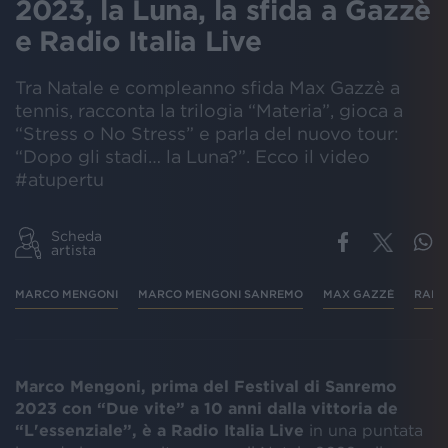
2023, la Luna, la sfida a Gazzè
e Radio Italia Live
Tra Natale e compleanno sfida Max Gazzè a
tennis, racconta la trilogia “Materia”, gioca a
“Stress o No Stress” e parla del nuovo tour:
“Dopo gli stadi… la Luna?”. Ecco il video
#atupertu
Scheda
artista
MARCO MENGONI
MARCO MENGONI SANREMO
MAX GAZZÈ
RADIO
Marco Mengoni, prima del Festival di Sanremo
2023 con “Due vite” a 10 anni dalla vittoria de
“L'essenziale”, è a Radio Italia Live
in una puntata