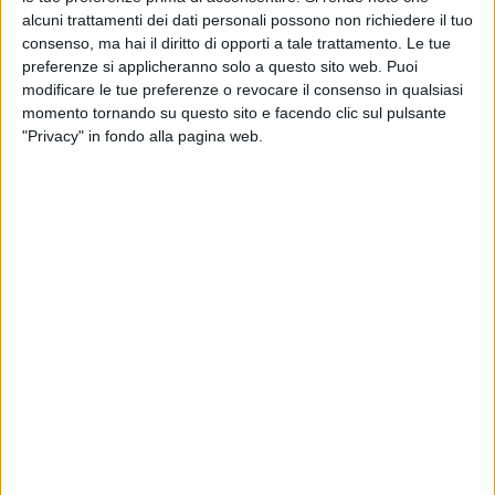
alcuni trattamenti dei dati personali possono non richiedere il tuo
consenso, ma hai il diritto di opporti a tale trattamento. Le tue
preferenze si applicheranno solo a questo sito web. Puoi
modificare le tue preferenze o revocare il consenso in qualsiasi
momento tornando su questo sito e facendo clic sul pulsante
IL TOUR E LA LUNA. Nell’estate 2023 l’artista
"Privacy" in fondo alla pagina web.
tornerà in concerto negli stadi, sempre con noi di
Radio Italia solomusicaitaliana
come Radio
Ufficiale: “Stiamo immaginando il nuovo show, sì, ci
sono da fare delle cosine prima, ho lasciato uno
spazio libero per pensare ai prossimi stadi, quindi
per tutte le cose si toglieranno e le cose che
rimarranno dello spettacolo che abbiamo già portato
negli stadi e nei palazzetti”.
Dopo arene così importanti,
quali nuove location
Marco Mengoni potrebbe occupare, dal Metaverso
allo Spazio?
“Dopo palazzetti e stadi, cosa
potremmo andare a conquistare: sicuramente fare un
concerto sulla Luna sarebbe fighissimo, ma forse no.