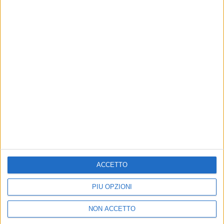
streaming su radioitalia.it.
La puntata tornerà su Radio Italia Tv anche alle 21 di
domenica 25, il giorno di Natale e del 34esimo
compleanno dell’artista.
Nella scaletta del concerto
ci saranno le canzoni più amate di Mengoni
in
versione live.
ACCETTO
PIÙ OPZIONI
NON ACCETTO