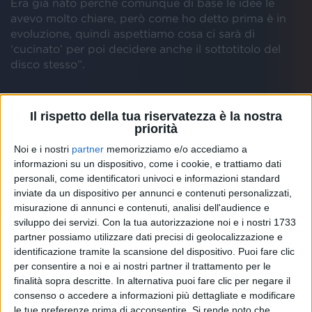
Era già nato perché comunque di base le idee le
avevo molto chiare, però come ho detto prima è in
evoluzione, quindi aspettiamo cosa ci sarà di
‘cucinato’ per poi decidere anche il sottotitolo del
disco stesso”.
Di certo a febbraio
Marco Mengoni sarà in gara a
Sanremo 2023 con la canzone “Due vite”
e da quel
Il rispetto della tua riservatezza è la nostra
priorità
momento ci saranno sicuramente molte novità da
raccontare.
Noi e i nostri
partner
memorizziamo e/o accediamo a
informazioni su un dispositivo, come i cookie, e trattiamo dati
personali, come identificatori univoci e informazioni standard
inviate da un dispositivo per annunci e contenuti personalizzati,
misurazione di annunci e contenuti, analisi dell'audience e
sviluppo dei servizi.
Con la tua autorizzazione noi e i nostri 1733
partner possiamo utilizzare dati precisi di geolocalizzazione e
identificazione tramite la scansione del dispositivo. Puoi fare clic
per consentire a noi e ai nostri partner il trattamento per le
finalità sopra descritte. In alternativa puoi fare clic per negare il
#ATUPERTU CON MARCO MENGONI
consenso o accedere a informazioni più dettagliate e modificare
23/12/2022 (RADIO ITALIA LIVE)
le tue preferenze prima di acconsentire.
Si rende noto che