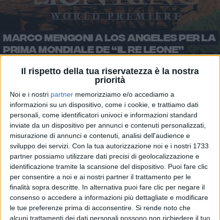
MARCO MENGONI A LOS ANGELES PER LA
PRIMA MONDIALE DE “IL RE LEONE”
Il rispetto della tua riservatezza è la nostra
priorità
Noi e i nostri
partner
memorizziamo e/o accediamo a
informazioni su un dispositivo, come i cookie, e trattiamo dati
Sulla stessa passerella è sfilata, insieme alla figlia
personali, come identificatori univoci e informazioni standard
Blue Ivy, anche
Beyoncé
, che nella versione originale
inviate da un dispositivo per annunci e contenuti personalizzati,
del remake doppia la leonessa
Nala
, il grande amore
misurazione di annunci e contenuti, analisi dell'audience e
di Simba. Nell'adattamento italiano, Nala sarà
sviluppo dei servizi.
Con la tua autorizzazione noi e i nostri 1733
doppiata da
Elisa
.
partner possiamo utilizzare dati precisi di geolocalizzazione e
identificazione tramite la scansione del dispositivo. Puoi fare clic
per consentire a noi e ai nostri partner il trattamento per le
finalità sopra descritte. In alternativa puoi fare clic per negare il
consenso o accedere a informazioni più dettagliate e modificare
le tue preferenze prima di acconsentire.
Si rende noto che
alcuni trattamenti dei dati personali possono non richiedere il tuo