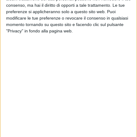
consenso, ma hai il diritto di opporti a tale trattamento. Le tue
preferenze si applicheranno solo a questo sito web. Puoi
modificare le tue preferenze o revocare il consenso in qualsiasi
MARCO MENGONI A LOS ANGELES PER LA
momento tornando su questo sito e facendo clic sul pulsante
PRIMA MONDIALE DE “IL RE LEONE”
"Privacy" in fondo alla pagina web.
Mengoni ha poi incontrato il
regista
de “
Il Re Leone
”,
Jon Favreau
.