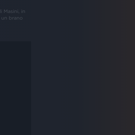
i Masini, in
o un brano