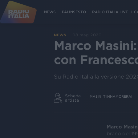
NEWS
PALINSESTO
RADIO ITALIA LIVE IL
08 mag 2020
NEWS
Marco Masini:
con Francesc
Su Radio Italia la versione 202
Scheda
MASINI T'INNAMORERAI
artista
Marco Masin
brano del 199