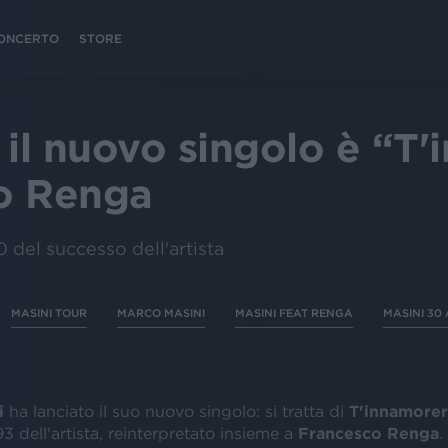
 CONCERTO
STORE
 il nuovo singolo è “T
o Renga
0 del successo dell'artista
MASINI TOUR
MARCO MASINI
MASINI FEAT RENGA
MASINI 30
i
ha lanciato il suo nuovo singolo: si tratta di
T'innamorer
3 dell'artista, reinterpretato insieme a
Francesco Renga
.