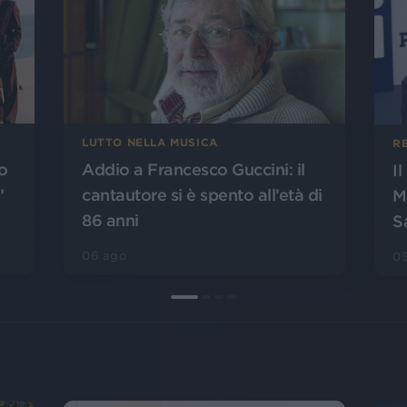
LUTTO NELLA MUSICA
R
o
Addio a Francesco Guccini: il
I
”
cantautore si è spento all’età di
M
86 anni
S
06 ago
0