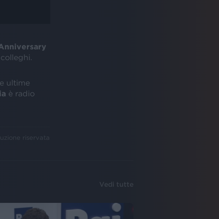
 Anniversary
colleghi.
e ultime
ia
è radio
uzione riservata
Vedi tutte