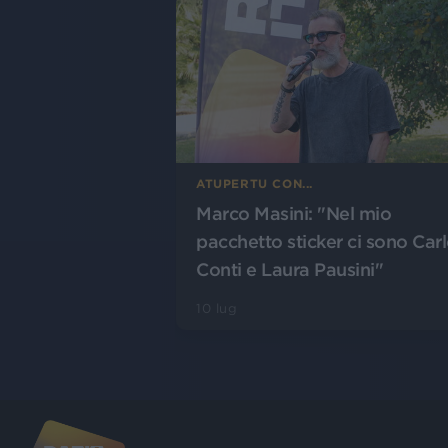
ATUPERTU CON...
Marco Masini: "Nel mio
pacchetto sticker ci sono Car
Conti e Laura Pausini"
10 lug