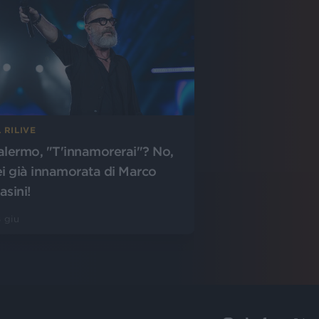
 RILIVE
alermo, "T'innamorerai"? No,
ei già innamorata di Marco
asini!
 giu