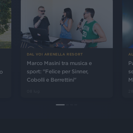
AL
DAL VOI ARENELLA RESORT
P
Marco Masini tra musica e
s
sport: "Felice per Sinner,
lo
M
Cobolli e Berrettini"
28
08 lug