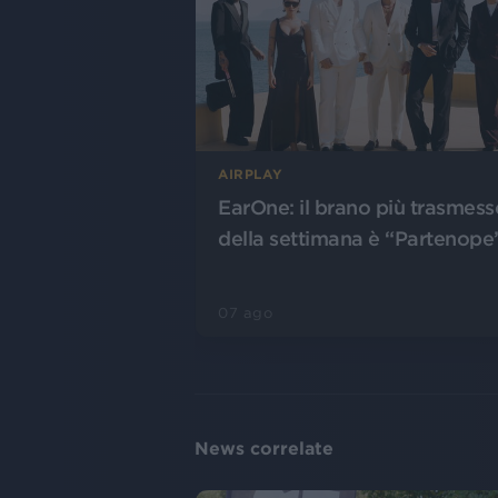
AIRPLAY
EarOne: il brano più trasmess
della settimana è “Partenope
07 ago
News correlate