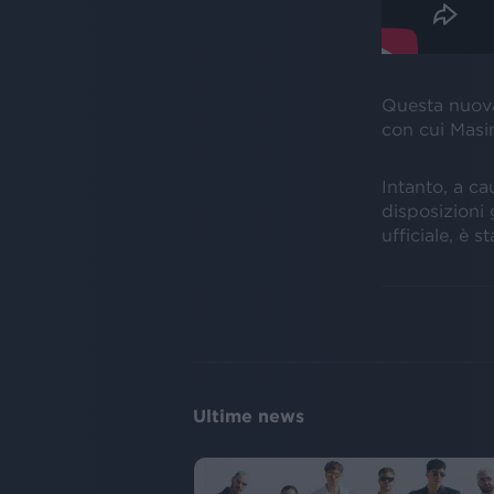
Questa nuova
con cui Masin
Intanto, a ca
disposizioni g
ufficiale, è 
Ultime news