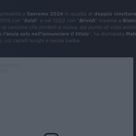
 presenta a
Sanremo 2024
in qualità di
doppio vincitor
 2019 con “
Soldi
” e nel 2022 con “
Brividi
” insieme a
Blan
 la canzone che porterò è nuova, dal punto di vista artist
 l’ansia solo nell’annunciare il titolo
”, ha dichiarato
Ma
, coi capelli lunghi e senza barba.