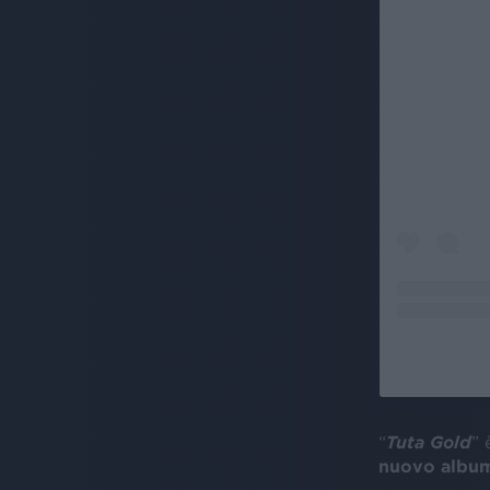
“
Tuta Gold
” 
nuovo albu