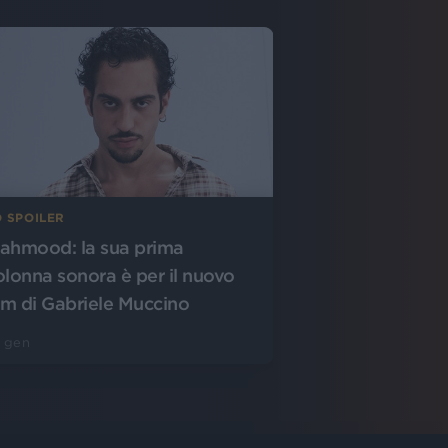
O SPOILER
ahmood: la sua prima
olonna sonora è per il nuovo
ilm di Gabriele Muccino
 gen