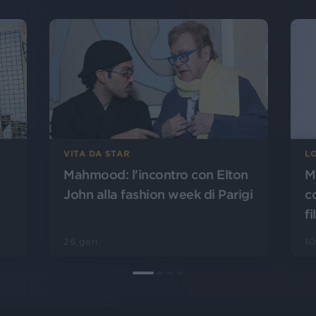
VITA DA STAR
L
Mahmood: l'incontro con Elton
M
John alla fashion week di Parigi
c
f
26 gen
10