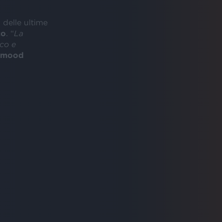
e
delle ultime
co
. “
La
ico e
hmood