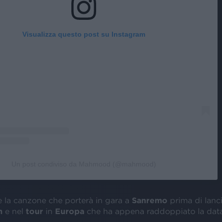
Visualizza questo post su Instagram
Un post condiviso da Mahmood (@mahmood)
è la canzone che porterà in gara a
Sanremo
prima di lanci
m
e nel
tour
in
Europa
che ha appena raddoppiato la data