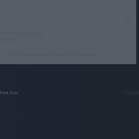
Un post condiviso da Mahmood (@mahmood)
drea Daz
© Riprod