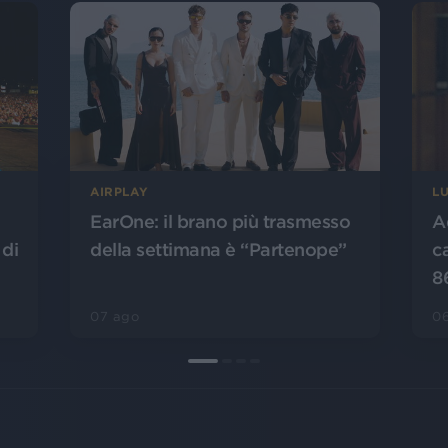
AIRPLAY
L
EarOne: il brano più trasmesso
A
 di
della settimana è “Partenope”
c
8
07 ago
0