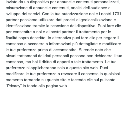
inviate da un dispositivo per annunci e contenuti personalizzati,
misurazione di annunci e contenuti, analisi dell'audience e
I
biglietti
per le nuove date saranno disponibili a
sviluppo dei servizi.
Con la tua autorizzazione noi e i nostri 1731
partire
dalle 18 di oggi (3 agosto).
partner possiamo utilizzare dati precisi di geolocalizzazione e
identificazione tramite la scansione del dispositivo. Puoi fare clic
per consentire a noi e ai nostri partner il trattamento per le
finalità sopra descritte. In alternativa puoi fare clic per negare il
consenso o accedere a informazioni più dettagliate e modificare
le tue preferenze prima di acconsentire.
Si rende noto che
alcuni trattamenti dei dati personali possono non richiedere il tuo
consenso, ma hai il diritto di opporti a tale trattamento. Le tue
preferenze si applicheranno solo a questo sito web. Puoi
modificare le tue preferenze o revocare il consenso in qualsiasi
momento tornando su questo sito e facendo clic sul pulsante
"Privacy" in fondo alla pagina web.