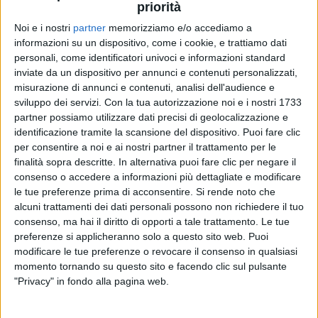
download.
priorità
Noi e i nostri
partner
memorizziamo e/o accediamo a
Marra domina così la classifiche FIMI, dopo aver
informazioni su un dispositivo, come i cookie, e trattiamo dati
svettato anche nella graduatoria EarOne dei brani
personali, come identificatori univoci e informazioni standard
più trasmessi dalle radio con “
Crazy love
”.
inviate da un dispositivo per annunci e contenuti personalizzati,
misurazione di annunci e contenuti, analisi dell'audience e
sviluppo dei servizi.
Con la tua autorizzazione noi e i nostri 1733
partner possiamo utilizzare dati precisi di geolocalizzazione e
identificazione tramite la scansione del dispositivo. Puoi fare clic
per consentire a noi e ai nostri partner il trattamento per le
finalità sopra descritte. In alternativa puoi fare clic per negare il
consenso o accedere a informazioni più dettagliate e modificare
le tue preferenze prima di acconsentire.
Si rende noto che
alcuni trattamenti dei dati personali possono non richiedere il tuo
consenso, ma hai il diritto di opporti a tale trattamento. Le tue
preferenze si applicheranno solo a questo sito web. Puoi
modificare le tue preferenze o revocare il consenso in qualsiasi
momento tornando su questo sito e facendo clic sul pulsante
"Privacy" in fondo alla pagina web.