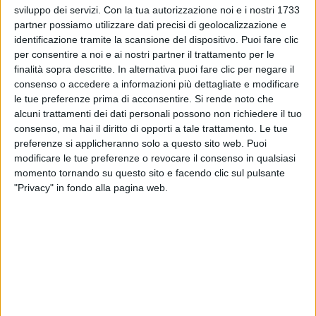
sviluppo dei servizi.
Con la tua autorizzazione noi e i nostri 1733
Musicale Italiana c'è anche il terzo Disco di Platino
partner possiamo utilizzare dati precisi di geolocalizzazione e
per le 210mila copie vendute di
“Piccola stella” di
identificazione tramite la scansione del dispositivo. Puoi fare clic
Ultimo
, che ha ringraziato i fan con diverse
per consentire a noi e ai nostri partner il trattamento per le
Instagram Stories.
finalità sopra descritte. In alternativa puoi fare clic per negare il
consenso o accedere a informazioni più dettagliate e modificare
Tra gli altri singoli premiati ci sono poi i Dischi d'Oro
le tue preferenze prima di acconsentire.
Si rende noto che
per le oltre 35mila copie di “
Solo noi” di Achille
alcuni trattamenti dei dati personali possono non richiedere il tuo
Lauro e “Famoso”, che dà il titolo all'ultimo album
consenso, ma hai il diritto di opporti a tale trattamento. Le tue
di Sfera Ebbasta
. Riguardo agli album spicca il
preferenze si applicheranno solo a questo sito web. Puoi
Disco d'Oro ottenuto da
Rkomi con il nuovo disco
modificare le tue preferenze o revocare il consenso in qualsiasi
momento tornando su questo sito e facendo clic sul pulsante
“Taxi Driver”
, a due sole settimane dalla
"Privacy" in fondo alla pagina web.
pubblicazione, con oltre 25mila copie vendute.