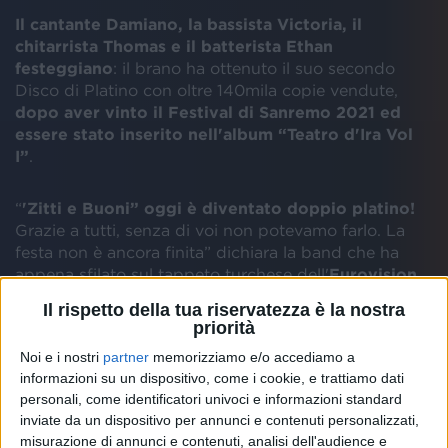
Il cantante Damiano, la bassista Victoria, il
chitarrista Thomas e il batterista Ethan
festeggiano
: il brano ha ottenuto il suo secondo
Disco di Platino con oltre 140mila copie vendute,
dopo aver vinto il Festival di Sanremo 2021 ed
essere stato inserito nell'album “Teatro d'Ira Vol
I”
.
“
'Zitti e Buoni” oggi è diventato doppio platino!
Grazie a tutti, senza di voi non potevamo farlo. La
festa non è ancora finita” dichiara la band che ha
appena sfilato sul tappeto turchese dell'
Eurovision
Song Contest
a Rotterdam, nei Paesi Bassi, al via
Il rispetto della tua riservatezza è la nostra
domani con la grande finale prevista per sabato 22
priorità
maggio 2021.
Noi e i nostri
partner
memorizziamo e/o accediamo a
informazioni su un dispositivo, come i cookie, e trattiamo dati
personali, come identificatori univoci e informazioni standard
inviate da un dispositivo per annunci e contenuti personalizzati,
Tra le certificazioni ufficiali assegnate oggi, come
misurazione di annunci e contenuti, analisi dell'audience e
ogni lunedì, dalla FIMI - Federazione Industria