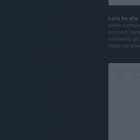
Luca ha alle 
sente comunq
lavorare bene
momento gius
notte ho dor