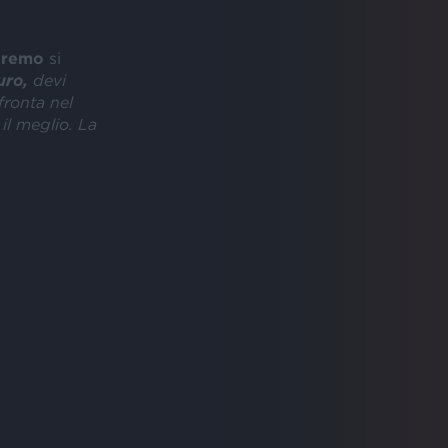
nremo
si
uro,
devi
fronta nel
il meglio. La