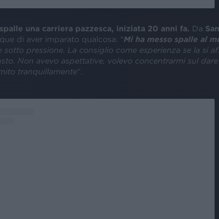
spalle una carriera pazzesca, iniziata 20 anni fa.
Da
Sa
ue di aver imparato qualcosa: “
Mi ha messo spalle al m
 sotto pressione. La consiglio come esperienza se la si af
to. Non avevo aspettative, volevo concentrarmi sul dare 
mito tranquillamente
”.