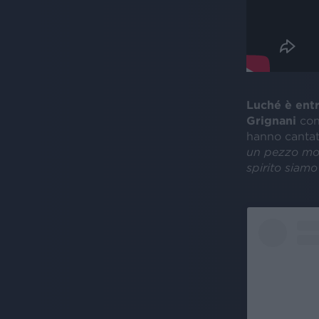
Luché è entr
Grignani
con
hanno cantato
un pezzo mol
spirito siamo 