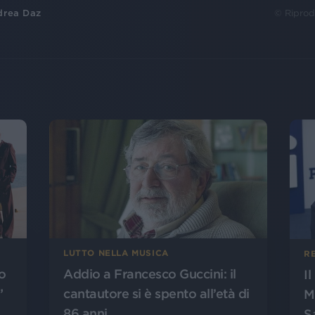
drea Daz
© Riprod
LUTTO NELLA MUSICA
R
o
Addio a Francesco Guccini: il
I
”
cantautore si è spento all’età di
M
86 anni
S