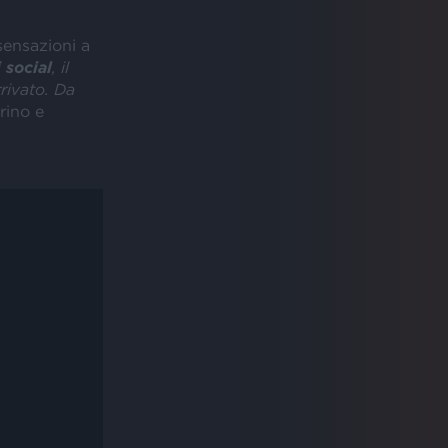
sensazioni a
 social
, il
rrivato. Da
rino e