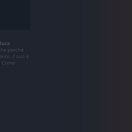
luca
nche perché
nte. Il suo è
e. Come