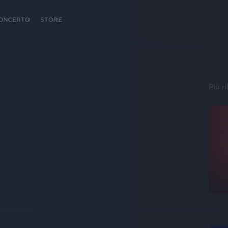
 CONCERTO
STORE
Più r