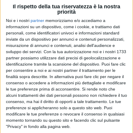
successi:
Mare d’inverno
,
Dedicato
,
Non sono una
Il rispetto della tua riservatezza è la nostra
signora
,
Sei bellissima
.
priorità
Noi e i nostri
partner
memorizziamo e/o accediamo a
L'artista ha portato sul palco un paio di
scarpette
informazioni su un dispositivo, come i cookie, e trattiamo dati
rosse
, a simboleggiare la
lotta
contro il
personali, come identificatori univoci e informazioni standard
femminicidio
.
inviate da un dispositivo per annunci e contenuti personalizzati,
misurazione di annunci e contenuti, analisi dell'audience e
sviluppo dei servizi.
Con la tua autorizzazione noi e i nostri 1733
Loredana Bertè
ha poi presentato in anteprima il
partner possiamo utilizzare dati precisi di geolocalizzazione e
suo nuovo singolo
Figlia di...
, un brano
identificazione tramite la scansione del dispositivo. Puoi fare clic
autobiografico, sincero e ironico.
per consentire a noi e ai nostri partner il trattamento per le
finalità sopra descritte. In alternativa puoi fare clic per negare il
consenso o accedere a informazioni più dettagliate e modificare
Mercoledì 3 marzo
, alle ore
13.20
circa, la rocker
le tue preferenze prima di acconsentire.
Si rende noto che
parlerà meglio di questo nuovo pezzo con il
alcuni trattamenti dei dati personali possono non richiedere il tuo
presidente ed editore di Radio Italia
Mario Volanti
.
consenso, ma hai il diritto di opporti a tale trattamento. Le tue
preferenze si applicheranno solo a questo sito web. Puoi
modificare le tue preferenze o revocare il consenso in qualsiasi
momento tornando su questo sito e facendo clic sul pulsante
di
Mara Bizzoco
© Riproduzione riservata
"Privacy" in fondo alla pagina web.