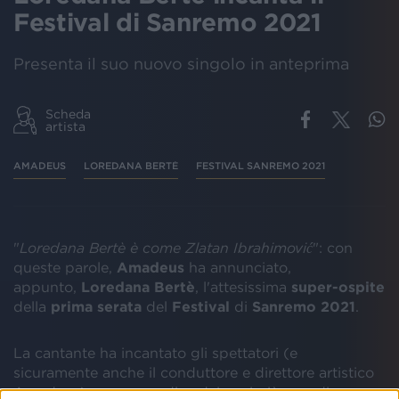
Festival di Sanremo 2021
Presenta il suo nuovo singolo in anteprima
Scheda
artista
AMADEUS
LOREDANA BERTÈ
FESTIVAL SANREMO 2021
"
Loredana Bertè è come Zlatan Ibrahimović
": con
queste parole,
Amadeus
ha annunciato,
appunto,
Loredana Bertè
,
l'attesissima
super-ospite
della
prima serata
del
Festival
di
Sanremo 2021
.
La cantante ha incantato gli spettatori (e
sicuramente anche il conduttore e direttore artistico
Amadeus) con un medley dei suoi più grandi