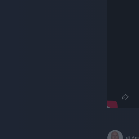
di
An