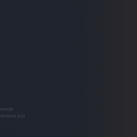
amente
 sempre più