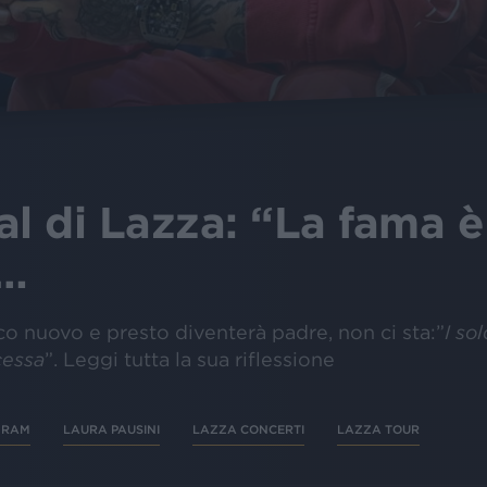
al di Lazza: “La fama è
i…
co nuovo e presto diventerà padre, non ci sta:”
I so
cessa
”. Leggi tutta la sua riflessione
GRAM
LAURA PAUSINI
LAZZA CONCERTI
LAZZA TOUR