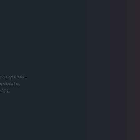
a poi quando
ambiato,
. Ma