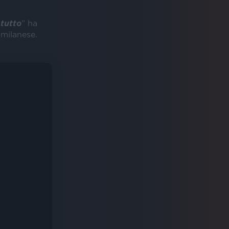
tutto
” ha
 milanese.