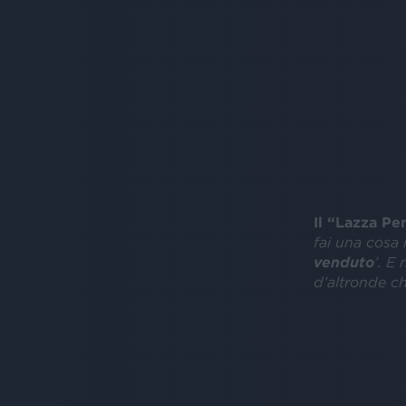
Il “Lazza Pe
fai una cosa 
venduto
’. E
d’altronde ch