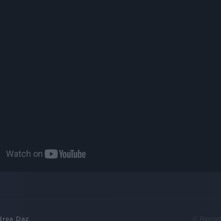
drea Daz
© Riprod