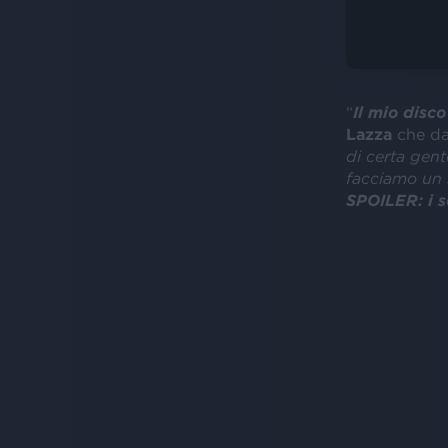
“
Il mio disco
Lazza
che dal
di certa gent
facciamo un 
SPOILER: i s