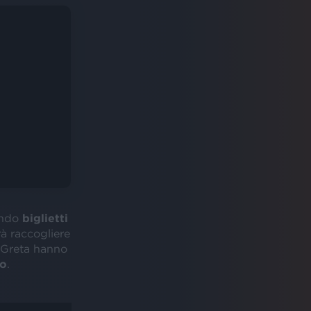
ando
biglietti
rà raccogliere
Greta hanno
to
.