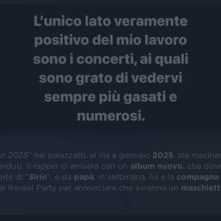
ur 2025
” nei palazzetti, al via a gennaio
2025
, sta macin
venduti. Il rapper ci arriverà con un
album nuovo
, che dov
nte di “
Sirio
”, e da
papà
: in settimana, lui e la
compagna
der Reveal Party per annunciare che avranno un
maschiet