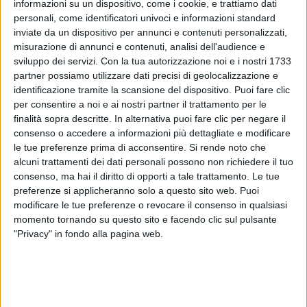
fino ad oggi non aveva mai avuto un videoclip
informazioni su un dispositivo, come i cookie, e trattiamo dati
ufficiale.
personali, come identificatori univoci e informazioni standard
inviate da un dispositivo per annunci e contenuti personalizzati,
misurazione di annunci e contenuti, analisi dell'audience e
La rassegna “I capolavori immaginati” ha come
sviluppo dei servizi.
Con la tua autorizzazione noi e i nostri 1733
scopo la diffusione del nostro patrimonio
partner possiamo utilizzare dati precisi di geolocalizzazione e
artistico
, in collaborazione con gli stessi artisti o le
identificazione tramite la scansione del dispositivo. Puoi fare clic
loro Fondazioni, per realizzare videoclip di canzoni
per consentire a noi e ai nostri partner il trattamento per le
che hanno fatto la storia della musica italiana. Negli
finalità sopra descritte. In alternativa puoi fare clic per negare il
ultimi anni, la rassegna ha prodotto e presentato i
consenso o accedere a informazioni più dettagliate e modificare
videoclip ufficiali di “Via con me” di Paolo Conte,
le tue preferenze prima di acconsentire.
Si rende noto che
“Futura” e “Com’è profondo il mare” di Lucio Dalla,
alcuni trattamenti dei dati personali possono non richiedere il tuo
“Il Pescatore” di Fabrizio De Andrè, “Notte prima
consenso, ma hai il diritto di opporti a tale trattamento. Le tue
degli esami” di Antonello Venditti, “Gianna” di Rino
preferenze si applicheranno solo a questo sito web. Puoi
Gaetano, “Una lunga storia d’amore” di Gino Paoli e
modificare le tue preferenze o revocare il consenso in qualsiasi
“L’avvelenata” di Francesco Guccini.
momento tornando su questo sito e facendo clic sul pulsante
"Privacy" in fondo alla pagina web.