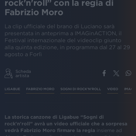
rock'n'roll” con la regia di
Fabrizio Moro
La clip ufficiale del brano di Luciano sarà
presentata in anteprima a IMAGinACTION, il
Festival internazionale del videoclip giunto
alla quinta edizione, in programma dal 27 al 29
agosto a Forlì
Scheda
artista
LIGABUE
FABRIZIO MORO
SOGNI DI ROCK'N'ROLL
VIDEO
IMAGI
La storica canzone di Ligabue “Sogni di
rock'n'roll” avrà un video ufficiale che a sorpresa
vedrà Fabrizio Moro firmare la regia
insieme ad