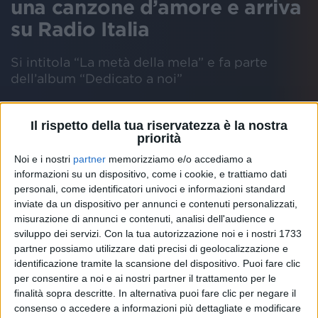
una canzone d’amore e arriva
su Radio Italia
Si intitola “La metà della mela” e fa parte
dell’album “Dedicato a noi”
Scheda
Il rispetto della tua riservatezza è la nostra
artista
priorità
Noi e i nostri
partner
memorizziamo e/o accediamo a
LIGABUE
LA METÀ DELLA MELA
DEDICATO A NOI
NUOVO SINGOL
informazioni su un dispositivo, come i cookie, e trattiamo dati
personali, come identificatori univoci e informazioni standard
inviate da un dispositivo per annunci e contenuti personalizzati,
misurazione di annunci e contenuti, analisi dell'audience e
Da domani (venerdì 17 novembre), su Radio Italia
sviluppo dei servizi.
Con la tua autorizzazione noi e i nostri 1733
solomusicaitaliana potrete ascoltare “
La metà della
partner possiamo utilizzare dati precisi di geolocalizzazione e
mela
”, il
nuovo singolo
di
Ligabue
che è la
identificazione tramite la scansione del dispositivo. Puoi fare clic
terza traccia del suo ultimo album “
Dedicato a noi
”.
per consentire a noi e ai nostri partner il trattamento per le
finalità sopra descritte. In alternativa puoi fare clic per negare il
consenso o accedere a informazioni più dettagliate e modificare
“
La metà della mela
” è una
canzone d’amore
e