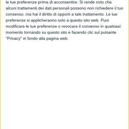
le tue preferenze prima di acconsentire.
Si rende noto che
racconta di una convivenza fatta anche di momenti
alcuni trattamenti dei dati personali possono non richiedere il tuo
duri, ma resa forte dalla consapevolezza di essersi
consenso, ma hai il diritto di opporti a tale trattamento. Le tue
trovati, la stessa consapevolezza che ha permesso di
preferenze si applicheranno solo a questo sito web. Puoi
superare anche le crisi. E’ stato proprio Ligabue, in
modificare le tue preferenze o revocare il consenso in qualsiasi
diverse occasioni, a ribadire che le canzoni d’amore
momento tornando su questo sito e facendo clic sul pulsante
sono probabilmente le più difficili da scrivere, perché
"Privacy" in fondo alla pagina web.
ne sono state composte moltissime e molte di quelle
che già esistono sono davvero belle.
Intanto, prosegue il
tour
che l’artista sta portando
nei palazzetti di tutta Italia con una
scaletta
diversa
per ogni
concerto
: la prima occasione utile per
ascoltare questo nuovo singolo dal vivo sarà quindi
la doppietta
live
, che andrà in scena domani sera e
sabato sera al Palazzo dello Sport di
Roma
. Alcuni
biglietti
sono ancora disponibili.