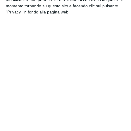
momento tornando su questo sito e facendo clic sul pulsante
Intanto il brano
Andrà tutto bene
di Levante,
"Privacy" in fondo alla pagina web.
contenuto nell'album
Magmamemoria
e oggi più
attuale che mai, ha appena compiuto un anno.
© Riproduzione riservata
Ultime news
Vedi tutte