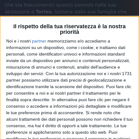
che sta trascorrendo questo periodo nella sua
abitazione a
Torino
, lontana dalla sua famiglia che
abita in Sicilia.
Il rispetto della tua riservatezza è la nostra
priorità
Noi e i nostri
partner
memorizziamo e/o accediamo a
informazioni su un dispositivo, come i cookie, e trattiamo dati
personali, come identificatori univoci e informazioni standard
inviate da un dispositivo per annunci e contenuti personalizzati,
misurazione di annunci e contenuti, analisi dell'audience e
sviluppo dei servizi.
Con la tua autorizzazione noi e i nostri 1731
LEVANTE, EMERGENZA SANITARIA:
partner possiamo utilizzare dati precisi di geolocalizzazione e
identificazione tramite la scansione del dispositivo. Puoi fare clic
ANNULLATO IL TOUR EUROPEO
per consentire a noi e ai nostri partner il trattamento per le
finalità sopra descritte. In alternativa puoi fare clic per negare il
consenso o accedere a informazioni più dettagliate e modificare
le tue preferenze prima di acconsentire.
Si rende noto che
alcuni trattamenti dei dati personali possono non richiedere il tuo
consenso, ma hai il diritto di opporti a tale trattamento. Le tue
Le persone che hanno acquistato i
biglietti
in
preferenze si applicheranno solo a questo sito web. Puoi
prevendita potranno richiedere il rimborso.
modificare le tue preferenze o revocare il consenso in qualsiasi