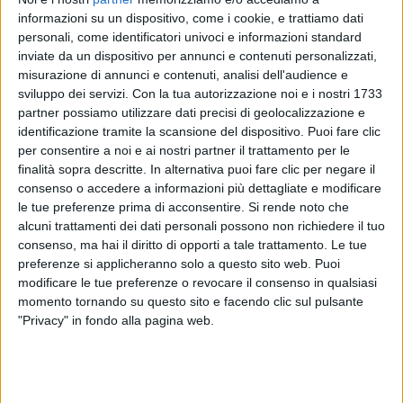
ricongiungimento, simbolo del reale percorso
informazioni su un dispositivo, come i cookie, e trattiamo dati
artistico che li ha portati nuovamente a suonare
personali, come identificatori univoci e informazioni standard
insieme
”, si legge nel comunicato.
inviate da un dispositivo per annunci e contenuti personalizzati,
misurazione di annunci e contenuti, analisi dell'audience e
sviluppo dei servizi.
Con la tua autorizzazione noi e i nostri 1733
“
Cambia
” e i successi de Le Vibrazioni saranno al
partner possiamo utilizzare dati precisi di geolocalizzazione e
centro del “
Così Sbagliato – European Tour
”. Di
identificazione tramite la scansione del dispositivo. Puoi fare clic
seguito, il calendario completo dei
concerti
:
per consentire a noi e ai nostri partner il trattamento per le
finalità sopra descritte. In alternativa puoi fare clic per negare il
consenso o accedere a informazioni più dettagliate e modificare
Martedì 5 febbraio, Cafè Berlin di Madrid
le tue preferenze prima di acconsentire.
Si rende noto che
alcuni trattamenti dei dati personali possono non richiedere il tuo
Mercoledì 6 febbraio, Razzmatazz di Barcellona
consenso, ma hai il diritto di opporti a tale trattamento. Le tue
preferenze si applicheranno solo a questo sito web. Puoi
Venerdì 8 febbraio, La Boule Noire di Parigi
modificare le tue preferenze o revocare il consenso in qualsiasi
momento tornando su questo sito e facendo clic sul pulsante
"Privacy" in fondo alla pagina web.
Sabato 9 febbraio, VK di Bruxelles
Domenica 10 febbraio, Invisible Wind Factory di
Liverpool