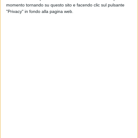
momento tornando su questo sito e facendo clic sul pulsante
"Privacy" in fondo alla pagina web.
Per
Lazza
e
Mengoni
, la soddisfazione è doppia. I
due sono sul podio anche nella
classifica degli