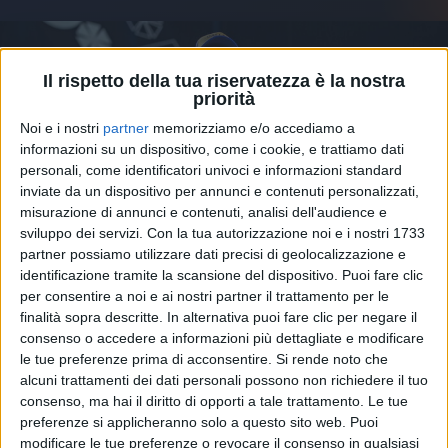
Il rispetto della tua riservatezza è la nostra
priorità
Noi e i nostri
partner
memorizziamo e/o accediamo a
informazioni su un dispositivo, come i cookie, e trattiamo dati
personali, come identificatori univoci e informazioni standard
LAZZA - CENERE (#RILIVE 2023)
inviate da un dispositivo per annunci e contenuti personalizzati,
misurazione di annunci e contenuti, analisi dell'audience e
sviluppo dei servizi.
Con la tua autorizzazione noi e i nostri 1733
partner possiamo utilizzare dati precisi di geolocalizzazione e
identificazione tramite la scansione del dispositivo. Puoi fare clic
per consentire a noi e ai nostri partner il trattamento per le
Il
rapper
si trova in
buona compagnia
: il
podio
,
finalità sopra descritte. In alternativa puoi fare clic per negare il
infatti, è tutto
sanremese
, con la presenza di artisti
consenso o accedere a informazioni più dettagliate e modificare
con cui
Lazza
ha condiviso il
palco dell'Ariston
a
le tue preferenze prima di acconsentire.
Si rende noto che
febbraio. Al secondo posto troviamo “
Due Vite
” di
alcuni trattamenti dei dati personali possono non richiedere il tuo
consenso, ma hai il diritto di opporti a tale trattamento. Le tue
Marco Mengoni
, il vincitore del
Festival
, e al terzo
preferenze si applicheranno solo a questo sito web. Puoi
“
Supereroi
” di
Mr.Rain
.
modificare le tue preferenze o revocare il consenso in qualsiasi