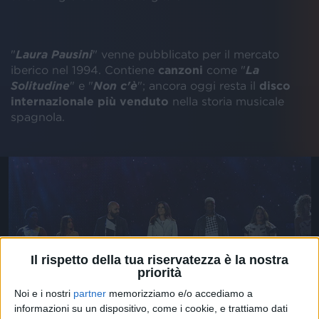
"
Laura Pausini
" venne pubblicato per il mercato
iberico nel 1994. Contiene
canzoni
come "
La
Solitudine
" e "
Non c'è
"; ancora oggi resta il
disco
internazionale più venduto
nella storia musicale
spagnola.
LAURA PAUSINI - LA SOLITUDINE
Il rispetto della tua riservatezza è la nostra
priorità
(RADIOITALIALIVE IL CONCERTO 2016)
Noi e i nostri
partner
memorizziamo e/o accediamo a
informazioni su un dispositivo, come i cookie, e trattiamo dati