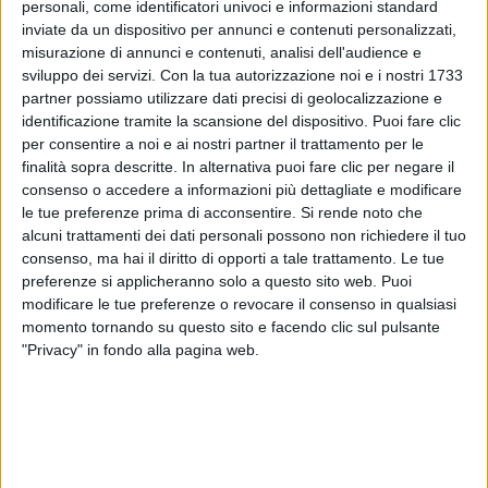
personali, come identificatori univoci e informazioni standard
inviate da un dispositivo per annunci e contenuti personalizzati,
misurazione di annunci e contenuti, analisi dell'audience e
Annunciando la sorpresa ai suoi fan, Laura ha
sviluppo dei servizi.
Con la tua autorizzazione noi e i nostri 1733
risposto ad alcune curiosità su
Instagram
. Tra i
partner possiamo utilizzare dati precisi di geolocalizzazione e
quesiti, qualcuno le ha chiesto se stesse lavorando a
identificazione tramite la scansione del dispositivo. Puoi fare clic
un album di inediti.
per consentire a noi e ai nostri partner il trattamento per le
finalità sopra descritte. In alternativa puoi fare clic per negare il
consenso o accedere a informazioni più dettagliate e modificare
le tue preferenze prima di acconsentire.
Si rende noto che
alcuni trattamenti dei dati personali possono non richiedere il tuo
consenso, ma hai il diritto di opporti a tale trattamento. Le tue
preferenze si applicheranno solo a questo sito web. Puoi
modificare le tue preferenze o revocare il consenso in qualsiasi
momento tornando su questo sito e facendo clic sul pulsante
"Privacy" in fondo alla pagina web.