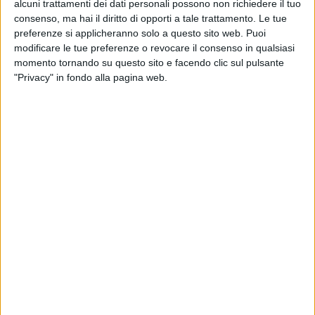
alcuni trattamenti dei dati personali possono non richiedere il tuo
consenso, ma hai il diritto di opporti a tale trattamento. Le tue
preferenze si applicheranno solo a questo sito web. Puoi
modificare le tue preferenze o revocare il consenso in qualsiasi
momento tornando su questo sito e facendo clic sul pulsante
"Privacy" in fondo alla pagina web.
Il testo porta la firma di Federica Abbate, Francesco
Catitti, Alessandro La Cava e Cheope, mentre la
produzione
, caratterizzata da un esplosivo ritmo
pop-dance
, è di Simon Says. “
Zero è un brano che
mi ha dato una carica che non sentivo da tempo
”, ha
quindi
spiegato
Laura Pausini, decidendo di inserirlo
in “Anime Parallele” e farsi portavoce di un
potente