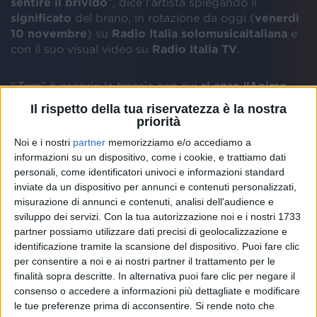
sentire il brivido
”, dice l’artista spiegando il
significato
del brano, in rotazione da oggi (
venerdì
10 novembre
) su
Radio Italia solomusicaitaliana
e
con il suo visual video su
Radio Italia TV
.
“
Zero
” è proprio la traccia con cui
si apre “Anime
Parallele”
, già anticipato nei mesi scorsi dai successi
Il rispetto della tua riservatezza è la nostra
“
Un buon inizio
”, “
Il primo passo sulla luna
” e, infine,
priorità
“
Durare
”. Il nuovo singolo viene definito “
il canto
Noi e i nostri
partner
memorizziamo e/o accediamo a
liberatorio di una donna consapevole delle
informazioni su un dispositivo, come i cookie, e trattiamo dati
proprie esigenze
”, pronta ad accettare ogni sfida
personali, come identificatori univoci e informazioni standard
con lo scopo di provare nuove emozioni ed
inviate da un dispositivo per annunci e contenuti personalizzati,
esperienze. Ecco il suo
visual video ufficiale
, già
misurazione di annunci e contenuti, analisi dell'audience e
disponibile.
sviluppo dei servizi.
Con la tua autorizzazione noi e i nostri 1733
partner possiamo utilizzare dati precisi di geolocalizzazione e
identificazione tramite la scansione del dispositivo. Puoi fare clic
per consentire a noi e ai nostri partner il trattamento per le
finalità sopra descritte. In alternativa puoi fare clic per negare il
consenso o accedere a informazioni più dettagliate e modificare
le tue preferenze prima di acconsentire.
Si rende noto che