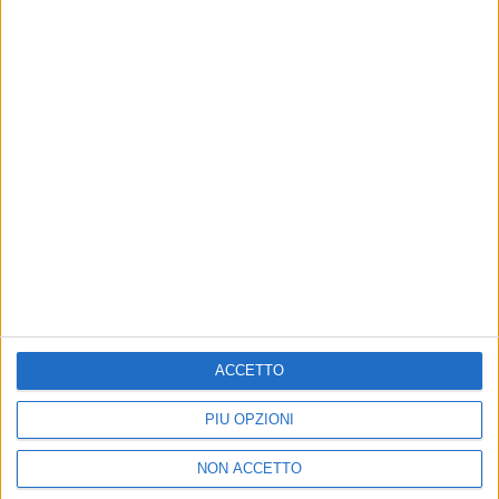
13
FOTO
PHOTOGALLERY
INTERVISTA A LAURA PAUSINI
(31/10/2023)
ACCETTO
PIÙ OPZIONI
NON ACCETTO