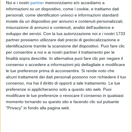
Noi e i nostri
partner
memorizziamo e/o accediamo a
informazioni su un dispositivo, come i cookie, e trattiamo dati
personali, come identificatori univoci e informazioni standard
inviate da un dispositivo per annunci e contenuti personalizzati,
17 set 2024
SCOPRI DI PIÙ!
misurazione di annunci e contenuti, analisi dell'audience e
sviluppo dei servizi.
Con la tua autorizzazione noi e i nostri 1733
Laura Pausini candidata ai Latin Grammy
partner possiamo utilizzare dati precisi di geolocalizzazione e
2024 per Anime Parallele
identificazione tramite la scansione del dispositivo. Puoi fare clic
per consentire a noi e ai nostri partner il trattamento per le
Lo scorso anno, la cantante è stata incoronata
Persona dell’anno agli Oscar della musica latina
finalità sopra descritte. In alternativa puoi fare clic per negare il
consenso o accedere a informazioni più dettagliate e modificare
le tue preferenze prima di acconsentire.
Si rende noto che
di
Mara Bizzoco
alcuni trattamenti dei dati personali possono non richiedere il tuo
consenso, ma hai il diritto di opporti a tale trattamento. Le tue
preferenze si applicheranno solo a questo sito web. Puoi
modificare le tue preferenze o revocare il consenso in qualsiasi
momento tornando su questo sito e facendo clic sul pulsante
"Privacy" in fondo alla pagina web.