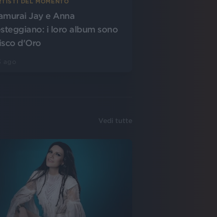
RTISTI DEL MOMENTO
amurai Jay e Anna
esteggiano: i loro album sono
isco d'Oro
3 ago
Vedi tutte