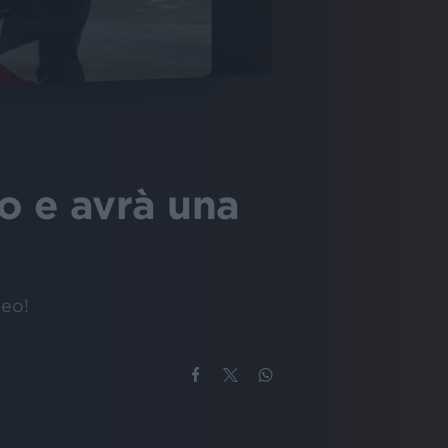
o e avrà una
deo!