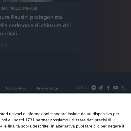
IMA DELLA FINALE
aura Pausini protagonista
ella cerimonia di chiusura dei
ondiali
 lug
SEGUICI
Codice etico
Riservatezza
093 Cologno Monzese (Mi) |Tel. +39 02 254441 | Fax +39
TORNA SU
tori univoci e informazioni standard inviate da un dispositivo per
noi e i nostri 1731 partner possiamo utilizzare dati precisi di
le finalità sopra descritte. In alternativa puoi fare clic per negare il