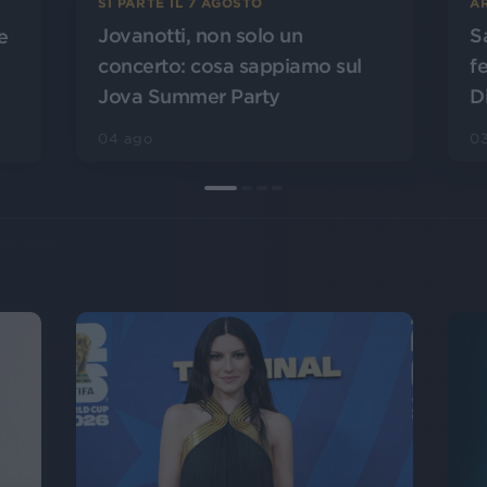
SI PARTE IL 7 AGOSTO
A
Jovanotti, non solo un
S
e
concerto: cosa sappiamo sul
f
Jova Summer Party
D
04 ago
0