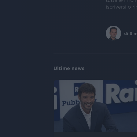
tutte le info
iscriversi o 
di
Sim
Ultime news