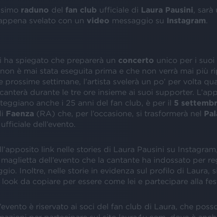
ossimo
raduno
del
fan club
ufficiale di
Laura Pausini
, sarà
a appena svelato con un
video
messaggio su
Instagram
.
i ha spiegato che preparerà un
concerto
unico per i suoi
non è mai stata eseguita prima e che non verrà mai più r
le prossime settimane, l’artista svelerà un po’ per volta qua
canterà durante le tre ore insieme ai suoi supporter. L’a
steggiano anche i 25 anni del fan club, è per il
5 settemb
di
Faenza
(RA) che, per l’occasione, si trasformerà nel
Pa
ufficiale dell’evento.
l’apposito link nelle stories di Laura Pausini su Instagram,
 maglietta dell’evento che la cantante ha indossato per regi
io. Inoltre, nelle storie in evidenza sul profilo di Laura, 
 i look da copiare per essere come lei e partecipare alla fes
l’evento è riservato ai soci del fan club di Laura, che poss