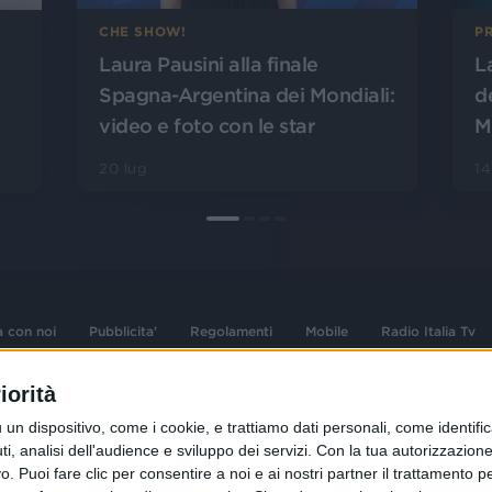
CHE SHOW!
PR
Laura Pausini alla finale
L
Spagna-Argentina dei Mondiali:
d
video e foto con le star
M
20 lug
14
a con noi
Pubblicita'
Regolamenti
Mobile
Radio Italia Tv
iorità
 opere dell'ingegno
Sede Amministrativa: Viale Europa 49, 20
dispositivo, come i cookie, e trattiamo dati personali, come identifica
i d'autore e dei diritti
02 25444220
, analisi dell'audience e sviluppo dei servizi.
Con la tua autorizzazione 
.F. e n° iscrizione
 Puoi fare clic per consentire a noi e ai nostri partner il trattamento per 
Sede Legale: Via Savona 97, 20144 Milano
istrata n°286 - 3 Aprile