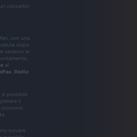
 un concerto!
 fan, con una
ipetuta dopo
li saranno le
ppuntamento,
re
al
laPau
.
Radio
 è possibile
strare il
si possono
ta.
ono trovare