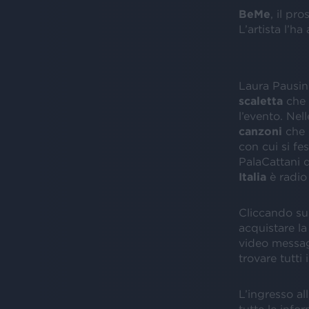
BeMe
, il pr
L’artista l’h
Laura Pausin
scaletta
che 
l’evento. Nel
canzoni
che 
con cui si fe
PalaCattani 
Italia
è radio 
Cliccando sul
acquistare la
video messagg
trovare tutti
L’ingresso al