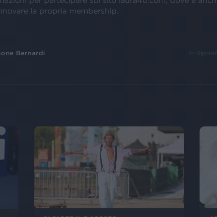
rmazioni per partecipare sul sito laura4u.com, dove è anch
rinnovare la propria membership.
one Bernardi
© Riprod