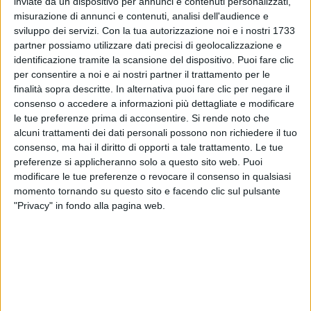
un pubblico entusiasta. Dopo il boom nei palazzetti
inviate da un dispositivo per annunci e contenuti personalizzati,
italiani e la serie di
sold
out
in Europa e Sud
misurazione di annunci e contenuti, analisi dell'audience e
sviluppo dei servizi.
Con la tua autorizzazione noi e i nostri 1733
America, anche i concerti statunitensi hanno
partner possiamo utilizzare dati precisi di geolocalizzazione e
registrato il
tutto esaurito
.
identificazione tramite la scansione del dispositivo. Puoi fare clic
per consentire a noi e ai nostri partner il trattamento per le
Laura Pausini
, dall'inizio di questo
tour
mondiale
, il
finalità sopra descritte. In alternativa puoi fare clic per negare il
decimo della sua carriera, è stata acclamata da più
consenso o accedere a informazioni più dettagliate e modificare
di
450.000 fan
.
le tue preferenze prima di acconsentire.
Si rende noto che
alcuni trattamenti dei dati personali possono non richiedere il tuo
consenso, ma hai il diritto di opporti a tale trattamento. Le tue
preferenze si applicheranno solo a questo sito web. Puoi
modificare le tue preferenze o revocare il consenso in qualsiasi
momento tornando su questo sito e facendo clic sul pulsante
"Privacy" in fondo alla pagina web.