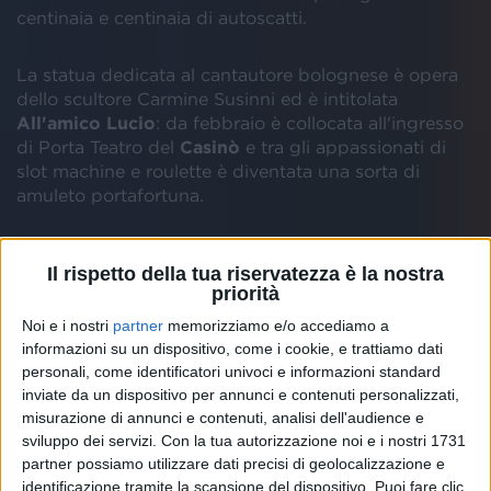
centinaia e centinaia di autoscatti.
La statua dedicata al cantautore bolognese è opera
dello scultore Carmine Susinni ed è intitolata
All'amico Lucio
: da febbraio è collocata all'ingresso
di Porta Teatro del
Casinò
e tra gli appassionati di
slot machine e roulette è diventata una sorta di
amuleto portafortuna.
Prima di accedere al
Casinò
molti danno vita a
Il rispetto della tua riservatezza è la nostra
questo rito propiziatorio: lasciano centesimi nella
priorità
busta sorretta da
Lucio Dalla
, proprio come fanno i
turisti alla Fontana di Trevi a Roma. A riportare la
Noi e i nostri
partner
memorizziamo e/o accediamo a
notizia sono l'Ansa e La Stampa, che parla di “
effetto
informazioni su un dispositivo, come i cookie, e trattiamo dati
personali, come identificatori univoci e informazioni standard
scaramanzia
”.
inviate da un dispositivo per annunci e contenuti personalizzati,
misurazione di annunci e contenuti, analisi dell'audience e
Il monumento è da sempre perfetto anche per i
sviluppo dei servizi.
Con la tua autorizzazione noi e i nostri 1731
selfie, perché dà la possibilità ai passanti di sedersi
partner possiamo utilizzare dati precisi di geolocalizzazione e
sulla
panchina
accanto all'artista e di fotografarsi:
identificazione tramite la scansione del dispositivo. Puoi fare clic