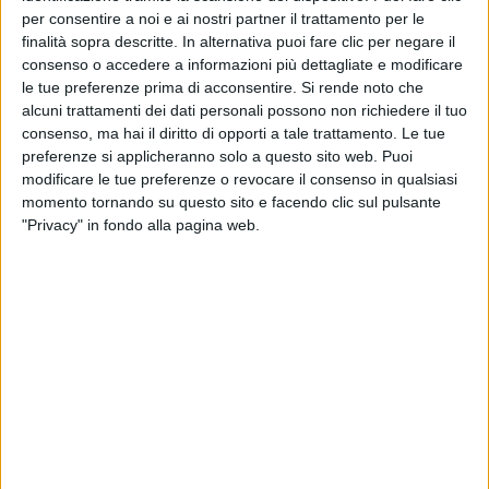
all'Expo di Milano nel 2015, dove il monumento è
per consentire a noi e ai nostri partner il trattamento per le
stato esposto per la prima volta, ha raggiunto i 3
finalità sopra descritte. In alternativa puoi fare clic per negare il
milioni di autoscatti. L'
1 marzo 2019
cadevano i 7
consenso o accedere a informazioni più dettagliate e modificare
anni dalla
morte
di
Lucio
Dalla
: restano le sue
le tue preferenze prima di acconsentire.
Si rende noto che
canzoni
e le opere a lui dedicate.
alcuni trattamenti dei dati personali possono non richiedere il tuo
consenso, ma hai il diritto di opporti a tale trattamento. Le tue
preferenze si applicheranno solo a questo sito web. Puoi
modificare le tue preferenze o revocare il consenso in qualsiasi
momento tornando su questo sito e facendo clic sul pulsante
"Privacy" in fondo alla pagina web.
LUCIO DALLA - CANZONE