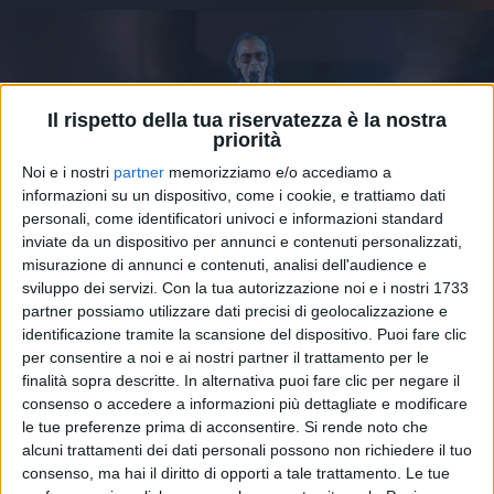
Il rispetto della tua riservatezza è la nostra
priorità
Noi e i nostri
partner
memorizziamo e/o accediamo a
informazioni su un dispositivo, come i cookie, e trattiamo dati
personali, come identificatori univoci e informazioni standard
inviate da un dispositivo per annunci e contenuti personalizzati,
misurazione di annunci e contenuti, analisi dell'audience e
sviluppo dei servizi.
Con la tua autorizzazione noi e i nostri 1733
partner possiamo utilizzare dati precisi di geolocalizzazione e
26 nov 2025
IL FORUM APPLAUDE
identificazione tramite la scansione del dispositivo. Puoi fare clic
per consentire a noi e ai nostri partner il trattamento per le
Antonello Venditti: le lezioni di storia su
finalità sopra descritte. In alternativa puoi fare clic per negare il
“Cuore” riprendono a Milano
consenso o accedere a informazioni più dettagliate e modificare
Ieri sera (martedì 25 novembre), il cantautore
le tue preferenze prima di acconsentire.
Si rende noto che
romano ha nuovamente dato il via a “Notte prima
alcuni trattamenti dei dati personali possono non richiedere il tuo
degli esami 40th Anniversary – 2025 Edition. Radio
Italia solomusicaitaliana è radio ufficiale del tour nei
consenso, ma hai il diritto di opporti a tale trattamento. Le tue
palazzetti: ecco la scaletta