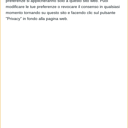
preferenze si applicheranno solo a questo sito web. Puoi
modificare le tue preferenze o revocare il consenso in qualsiasi
di
Mara Bizzoco
momento tornando su questo sito e facendo clic sul pulsante
"Privacy" in fondo alla pagina web.
08 nov 2025
TRACCIA DOPO TRACCIA
Frah Quintale: “Il riferimento a ‘Stupido