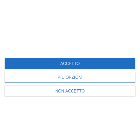
15 lug 2024
UN “VERO” SUCCESSO
ACCETTO
Anna: Vera Baddie e Vieni dalla Baddie
sono Oro
PIÙ OPZIONI
Scopri tutti gli altri artisti certificati. Spoiler: c’è
Angelina Mango
NON ACCETTO
di
Mara Bizzoco