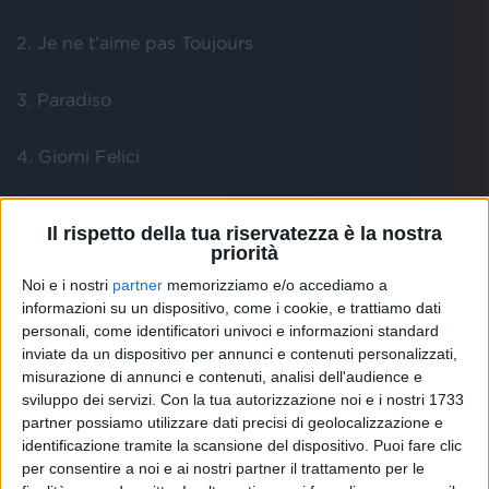
2. ⁠Je ne t’aime pas Toujours
3.⁠ ⁠Paradiso
4.⁠ ⁠Giorni Felici
5.⁠ ⁠Parole d’Amore
Il rispetto della tua riservatezza è la nostra
priorità
6.⁠ ⁠Ho smesso di uscire
Noi e i nostri
partner
memorizziamo e/o accediamo a
informazioni su un dispositivo, come i cookie, e trattiamo dati
7.⁠ ⁠Mondo
personali, come identificatori univoci e informazioni standard
inviate da un dispositivo per annunci e contenuti personalizzati,
misurazione di annunci e contenuti, analisi dell'audience e
8.⁠ ⁠Karaoke
sviluppo dei servizi.
Con la tua autorizzazione noi e i nostri 1733
partner possiamo utilizzare dati precisi di geolocalizzazione e
9.⁠ Baby Baila
identificazione tramite la scansione del dispositivo. Puoi fare clic
per consentire a noi e ai nostri partner il trattamento per le