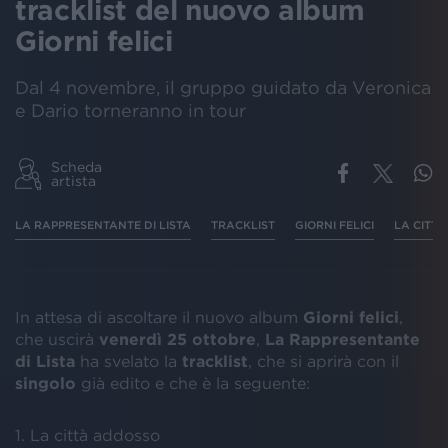
tracklist del nuovo album
Giorni felici
Dal 4 novembre, il gruppo guidato da Veronica
e Dario torneranno in tour
Scheda
artista
LA RAPPRESENTANTE DI LISTA
TRACKLIST
GIORNI FELICI
LA CITT
In attesa di ascoltare il nuovo album
Giorni felici
,
che uscirà
venerdì 25 ottobre
,
La Rappresentante
di Lista
ha svelato la
tracklist
, che si aprirà con il
singolo
già edito e che è la seguente:
1. La città addosso