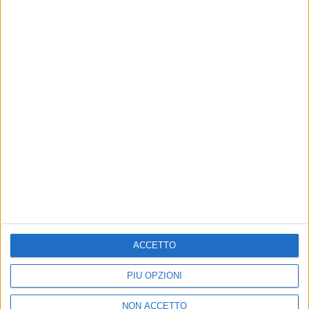
Un post condiviso da LA RAPPRESENTANTE DI LISTA (@rappresentantelista)
di
Mara Bizzoco
© Riproduzione riservata
ACCETTO
PIÙ OPZIONI
Ultime news
Vedi tutte
NON ACCETTO