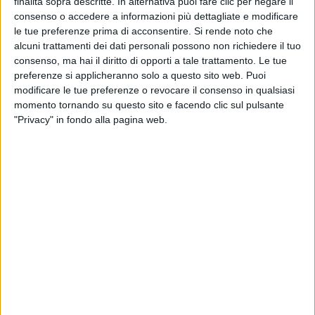
finalità sopra descritte. In alternativa puoi fare clic per negare il
10.⁠ ⁠Countdown
consenso o accedere a informazioni più dettagliate e modificare
le tue preferenze prima di acconsentire.
Si rende noto che
11.⁠ ⁠Cattivo
alcuni trattamenti dei dati personali possono non richiedere il tuo
consenso, ma hai il diritto di opporti a tale trattamento. Le tue
preferenze si applicheranno solo a questo sito web. Puoi
modificare le tue preferenze o revocare il consenso in qualsiasi
momento tornando su questo sito e facendo clic sul pulsante
"Privacy" in fondo alla pagina web.
Visualizza questo post su Instagram