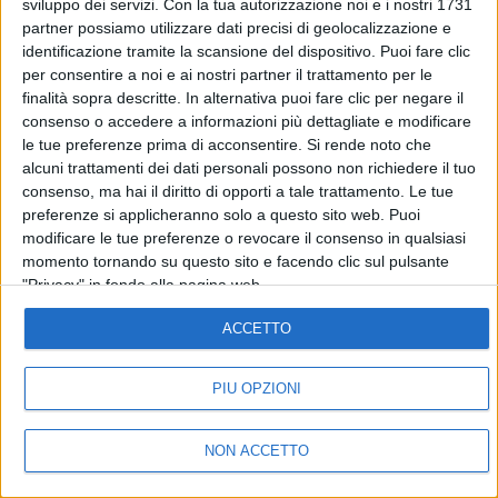
sviluppo dei servizi.
Con la tua autorizzazione noi e i nostri 1731
partner possiamo utilizzare dati precisi di geolocalizzazione e
©
2026
RADIO ITALIA S.p.A. P.IVA 06832230152 | Tutti i diritti riservati. Per
le opere dell'ingegno contenute nel sito sono stati assolti gli obblighi
identificazione tramite la scansione del dispositivo. Puoi fare clic
derivanti dalla normativa dei diritti d'autore e dei diritti connessi.
per consentire a noi e ai nostri partner il trattamento per le
Capitale Sociale € 580.000,00 interamente versato. Iscr. Reg. Imprese
Milano - C.F. e n° iscrizione 06832230152. Iscritta al R.E.A. di Milano al n°
finalità sopra descritte. In alternativa puoi fare clic per negare il
1125258. Testata giornalistica Registrata n°286 - 3 Aprile 1987.
consenso o accedere a informazioni più dettagliate e modificare
Sede Amministrativa: Viale Europa 49, 20093 Cologno Monzese (Mi)
le tue preferenze prima di acconsentire.
Si rende noto che
|Tel. +39 02 254441 | Fax +39 02 25444220
alcuni trattamenti dei dati personali possono non richiedere il tuo
Sede Legale: Via Savona 97, 20144 Milano
consenso, ma hai il diritto di opporti a tale trattamento. Le tue
preferenze si applicheranno solo a questo sito web. Puoi
TORNA SU
modificare le tue preferenze o revocare il consenso in qualsiasi
momento tornando su questo sito e facendo clic sul pulsante
"Privacy" in fondo alla pagina web.
ACCETTO
PIÙ OPZIONI
NON ACCETTO
IN ONDA