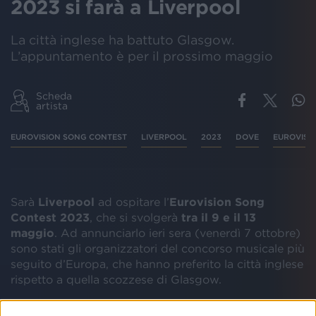
2023 si farà a Liverpool
La città inglese ha battuto Glasgow.
L’appuntamento è per il prossimo maggio
Scheda
artista
EUROVISION SONG CONTEST
LIVERPOOL
2023
DOVE
EUROVISI
Sarà
Liverpool
ad ospitare l’
Eurovision Song
Contest 2023
, che si svolgerà
tra il 9 e il 13
maggio
. Ad annunciarlo ieri sera (venerdì 7 ottobre)
sono stati gli organizzatori del concorso musicale più
seguito d’Europa, che hanno preferito la città inglese
rispetto a quella scozzese di Glasgow.
Quest’anno l’Eurovision Song Contest avrebbe