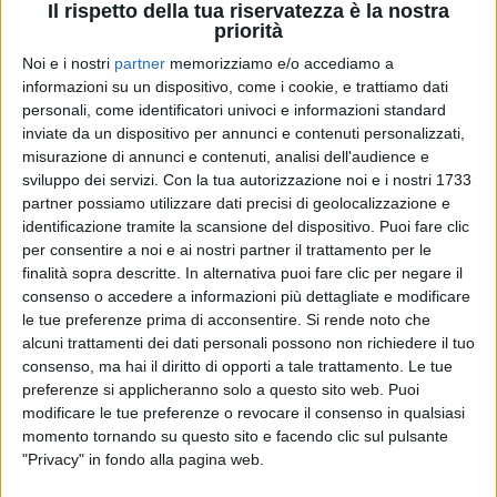
Il rispetto della tua riservatezza è la nostra
dovuto tenersi in
Ucraina
, dopo che la Kalush
priorità
Orchestra aveva vinto l’edizione 2022 ma, a causa
Noi e i nostri
partner
memorizziamo e/o accediamo a
dell’invasione russa e della
guerra
ancora in corso, si
informazioni su un dispositivo, come i cookie, e trattiamo dati
è deciso di passare il testimone al
Regno Unito
che
personali, come identificatori univoci e informazioni standard
si era classificato al secondo posto con il cantante
inviate da un dispositivo per annunci e contenuti personalizzati,
Sam Ryder.
misurazione di annunci e contenuti, analisi dell'audience e
sviluppo dei servizi.
Con la tua autorizzazione noi e i nostri 1733
partner possiamo utilizzare dati precisi di geolocalizzazione e
identificazione tramite la scansione del dispositivo. Puoi fare clic
per consentire a noi e ai nostri partner il trattamento per le
finalità sopra descritte. In alternativa puoi fare clic per negare il
consenso o accedere a informazioni più dettagliate e modificare
le tue preferenze prima di acconsentire.
Si rende noto che
alcuni trattamenti dei dati personali possono non richiedere il tuo
consenso, ma hai il diritto di opporti a tale trattamento. Le tue
preferenze si applicheranno solo a questo sito web. Puoi
modificare le tue preferenze o revocare il consenso in qualsiasi
momento tornando su questo sito e facendo clic sul pulsante
"Privacy" in fondo alla pagina web.