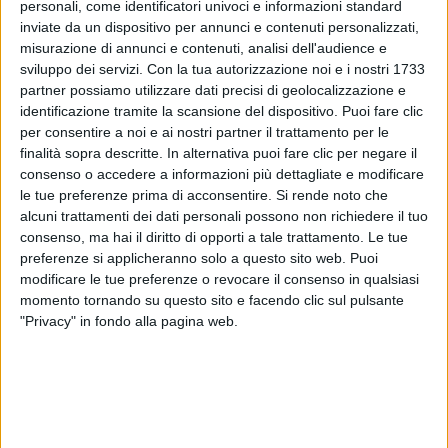
soprattutto per quanto riguarda “
l'approccio
personali, come identificatori univoci e informazioni standard
ambientale
”. Organizzeranno non solo “
giornate di
inviate da un dispositivo per annunci e contenuti personalizzati,
goduria collettiva, ma anche grandi aperture verso
misurazione di annunci e contenuti, analisi dell'audience e
panorami di economia circolare, di comportamenti
sviluppo dei servizi.
Con la tua autorizzazione noi e i nostri 1733
partner possiamo utilizzare dati precisi di geolocalizzazione e
ecosostenibili e di equilibrio umanità/pianeta
”.
identificazione tramite la scansione del dispositivo. Puoi fare clic
per consentire a noi e ai nostri partner il trattamento per le
Jova ha sottolineato che lui e Messner condividono
finalità sopra descritte. In alternativa puoi fare clic per negare il
un
sogno
, quello di “
un futuro in cui la presenza
consenso o accedere a informazioni più dettagliate e modificare
dell’uomo non sia distruttiva per la natura
”. “
Questo
le tue preferenze prima di acconsentire.
Si rende noto che
oggi è un sogno realizzabile anche su larga scala,
alcuni trattamenti dei dati personali possono non richiedere il tuo
partendo dai comportamenti dei singoli e di ognuno,
consenso, ma hai il diritto di opporti a tale trattamento. Le tue
coinvolgendo economia, politiche locali, aziende con
preferenze si applicheranno solo a questo sito web. Puoi
questo tipi di obiettivo
”, ha aggiunto. Stando a
modificare le tue preferenze o revocare il consenso in qualsiasi
Lorenzo, non è solo un
sogno
realizzabile
, ma
momento tornando su questo sito e facendo clic sul pulsante
anche un sogno che crea
nuove
opportunità
: nuovi
"Privacy" in fondo alla pagina web.
lavori, trasformazioni e prospettive di rinascita di un
Paese “
imprigionato nei no
”.
Inoltre, per il cantante, gli
ambienti
vanno rispettati
sempre. Per lui, infatti: “
La montagna non ha più