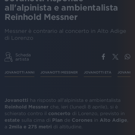
all'alpinista e ambientalista
Reinhold Messner
Messner è contrario al concerto in Alto Adige
di Lorenzo
Scheda
artista
JOVANOTTI ANNI
JOVANOTTI MESSNER
JOVANOTTI ETÀ
JOVANOT
Jovanotti
ha risposto all'alpinista e ambientalista
Reinhold
Messner
che, ieri (lunedì 8 aprile), si è
schierato contro il
concerto
di Lorenzo, previsto in
estate
sulla cima di
Plan
de
Corones
in
Alto
Adige
,
a
2mila e 275 metri
di altitudine.