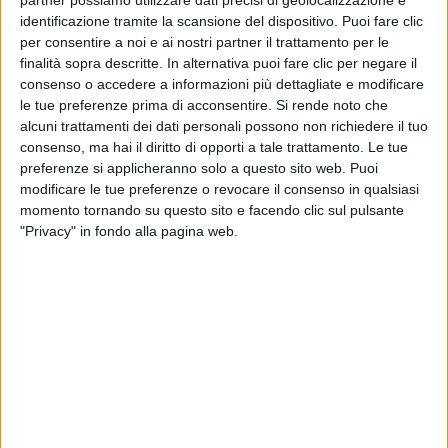
partner possiamo utilizzare dati precisi di geolocalizzazione e
identificazione tramite la scansione del dispositivo. Puoi fare clic
per consentire a noi e ai nostri partner il trattamento per le
finalità sopra descritte. In alternativa puoi fare clic per negare il
consenso o accedere a informazioni più dettagliate e modificare
le tue preferenze prima di acconsentire.
Si rende noto che
alcuni trattamenti dei dati personali possono non richiedere il tuo
consenso, ma hai il diritto di opporti a tale trattamento. Le tue
preferenze si applicheranno solo a questo sito web. Puoi
modificare le tue preferenze o revocare il consenso in qualsiasi
momento tornando su questo sito e facendo clic sul pulsante
"Privacy" in fondo alla pagina web.
In occasione di un compleanno Jovanotti e la
moglie hanno già dedicato a Teresa i versi
“Vorrei
portarti in fondo alla notte, mostrarti il sole che
sorge, stringerti forte a me e poi lasciarti andare.
Vorrei che tu fossi felice”.
A gennaio 2021, dopo 7 mesi di cure,
Teresa
Cherubini ha annunciato di essere guarita da un
tumore
del sistema linfatico, il linfoma di Hodgkin,
che gli era stato diagnosticato il 3 luglio 2020.