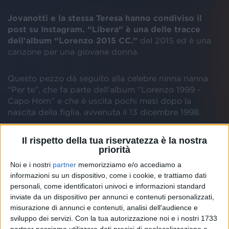
Jovanotti e la stessa Teresa hanno condiviso il
post su Instagram. “Libera” è una delle tracce
dell'album “Lorenzo 2015 CC.”
del 2015 ed è una
canzone per una giovane donna.
Questo pezzo dà seguito alla celebre ninna nanna
“Per te”, che fa parte dell'album “Lorenzo 1999 -
Capo Horn” e che è uscita pochi mesi dopo la
nascita della figlia, avvenuta il 13 dicembre 1998.
Il rispetto della tua riservatezza è la nostra
priorità
Noi e i nostri
partner
memorizziamo e/o accediamo a
informazioni su un dispositivo, come i cookie, e trattiamo dati
personali, come identificatori univoci e informazioni standard
inviate da un dispositivo per annunci e contenuti personalizzati,
misurazione di annunci e contenuti, analisi dell'audience e
sviluppo dei servizi.
Con la tua autorizzazione noi e i nostri 1733