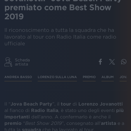
premiato come Best Show
2019
Il riconoscimento a tutta la squadra che ha
lavorato al tour con Radio Italia come radio
ufficiale
Scheda
artista
ANDREA BASSO
LORENZO SULLA LUNA
PREMIO
ALBUM
JOVAN
Il “
Jova Beach Party
”, il
tour
di
Lorenzo Jovanotti
al fianco di
Radio Italia
, è stato uno degli eventi
più
importanti
dell'anno. A confermarlo è anche il
premio
“
Best Show 2019
”, consegnato all'
artista
e a
tutta la
squadra
che ha lavorato al tour.