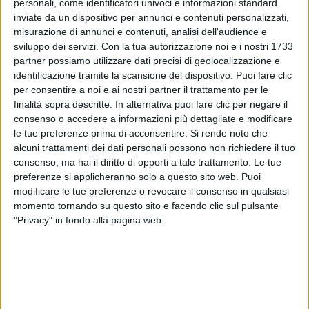
personali, come identificatori univoci e informazioni standard
il suo progetto nel rispetto dell'
ambiente
: “
È solo
inviate da un dispositivo per annunci e contenuti personalizzati,
l'inizio di una grande storia
”, ha
promesso
.
misurazione di annunci e contenuti, analisi dell'audience e
sviluppo dei servizi.
Con la tua autorizzazione noi e i nostri 1733
partner possiamo utilizzare dati precisi di geolocalizzazione e
identificazione tramite la scansione del dispositivo. Puoi fare clic
per consentire a noi e ai nostri partner il trattamento per le
finalità sopra descritte. In alternativa puoi fare clic per negare il
consenso o accedere a informazioni più dettagliate e modificare
le tue preferenze prima di acconsentire.
Si rende noto che
alcuni trattamenti dei dati personali possono non richiedere il tuo
consenso, ma hai il diritto di opporti a tale trattamento. Le tue
preferenze si applicheranno solo a questo sito web. Puoi
modificare le tue preferenze o revocare il consenso in qualsiasi
momento tornando su questo sito e facendo clic sul pulsante
"Privacy" in fondo alla pagina web.