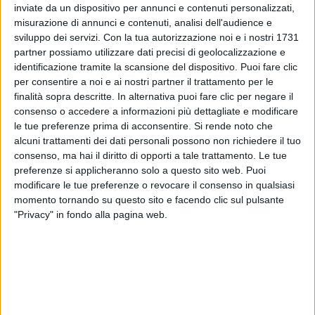
2005 e contiene 13
canzoni
, compresa una serie di
inviate da un dispositivo per annunci e contenuti personalizzati,
hit come
(Tanto)³
,
Mi fido di te
e
Falla girare
, oltre
misurazione di annunci e contenuti, analisi dell'audience e
alla traccia fantasma
Buon
sangue
.
sviluppo dei servizi.
Con la tua autorizzazione noi e i nostri 1731
partner possiamo utilizzare dati precisi di geolocalizzazione e
identificazione tramite la scansione del dispositivo. Puoi fare clic
per consentire a noi e ai nostri partner il trattamento per le
finalità sopra descritte. In alternativa puoi fare clic per negare il
consenso o accedere a informazioni più dettagliate e modificare
le tue preferenze prima di acconsentire.
Si rende noto che
alcuni trattamenti dei dati personali possono non richiedere il tuo
consenso, ma hai il diritto di opporti a tale trattamento. Le tue
preferenze si applicheranno solo a questo sito web. Puoi
#IORESTOACASA - JOVANOTTI A RADIO
modificare le tue preferenze o revocare il consenso in qualsiasi
ITALIA LIVE SPECIALE MAI STATO SINGLE
momento tornando su questo sito e facendo clic sul pulsante
"Privacy" in fondo alla pagina web.