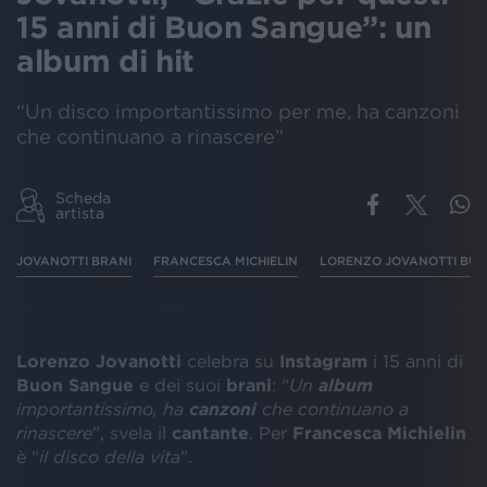
15 anni di Buon Sangue”: un
album di hit
“Un disco importantissimo per me, ha canzoni
che continuano a rinascere”
Scheda
artista
JOVANOTTI BRANI
FRANCESCA MICHIELIN
LORENZO JOVANOTTI BU
Lorenzo Jovanotti
celebra su
Instagram
i 15 anni di
Buon
Sangue
e dei suoi
brani
: “
Un
album
importantissimo, ha
canzoni
che continuano a
rinascere
”, svela il
cantante
. Per
Francesca
Michielin
è “
il disco della vita
”.