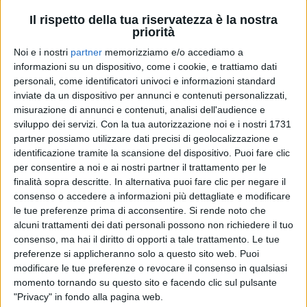
che sa cosa vuol dire guardare fuori per guardarsi
dentro, andare lontano per avvicinarsi ai ricordi, allo
Il rispetto della tua riservatezza è la nostra
priorità
stupore dell’infanzia, trovare per sentire le mancanze.
Un’avventura non per inseguire risposte ma per
Noi e i nostri
partner
memorizziamo e/o accediamo a
mettere a fuoco le solite domande. A voce alta,
informazioni su un dispositivo, come i cookie, e trattiamo dati
senza giudizi e pregiudizi, con la curiosità verso
personali, come identificatori univoci e informazioni standard
l’altro e verso l’altrove. Rivolgendosi al suo pubblico
inviate da un dispositivo per annunci e contenuti personalizzati,
attraverso una telecamera che pesa come mezza
misurazione di annunci e contenuti, analisi dell'audience e
mela e sta attaccata al manubrio, inseparabile
sviluppo dei servizi.
Con la tua autorizzazione noi e i nostri 1731
testimone di tutto il trip.
partner possiamo utilizzare dati precisi di geolocalizzazione e
identificazione tramite la scansione del dispositivo. Puoi fare clic
per consentire a noi e ai nostri partner il trattamento per le
UN VIAGGIO DA CANTAUTORE
. Parole, dette e
finalità sopra descritte. In alternativa puoi fare clic per negare il
ascoltate. Silenzi di emozione e di attesa. Urla di
consenso o accedere a informazioni più dettagliate e modificare
gioia e di fatica. E poi la musica, dettata dagli assoli
le tue preferenze prima di acconsentire.
Si rende noto che
due ruote. Perché per
Lorenzo
la musica è tutto ed è
alcuni trattamenti dei dati personali possono non richiedere il tuo
sempre. È ovunque. È una presenza costante, vitale.
consenso, ma hai il diritto di opporti a tale trattamento. Le tue
È ossigeno e nutrimento. Musica da portarsi a casa. E
preferenze si applicheranno solo a questo sito web. Puoi
tradotta – chitarra alla mano – in una colonna sonora
modificare le tue preferenze o revocare il consenso in qualsiasi
originale registrata al ritorno chiuso in studio, con
momento tornando su questo sito e facendo clic sul pulsante
testi inediti e grandi classici reinterpretati con un
"Privacy" in fondo alla pagina web.