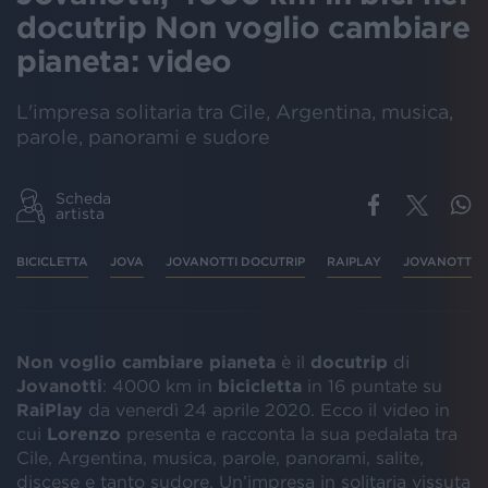
docutrip Non voglio cambiare
pianeta: video
L'impresa solitaria tra Cile, Argentina, musica,
parole, panorami e sudore
Scheda
artista
BICICLETTA
JOVA
JOVANOTTI DOCUTRIP
RAIPLAY
JOVANOTTI BI
Non voglio cambiare pianeta
è il
docutrip
di
Jovanotti
: 4000 km in
bicicletta
in 16 puntate su
RaiPlay
da venerdì 24 aprile 2020. Ecco il video in
cui
Lorenzo
presenta e racconta la sua pedalata tra
Cile, Argentina, musica, parole, panorami, salite,
discese e tanto sudore. Un’impresa in solitaria vissuta