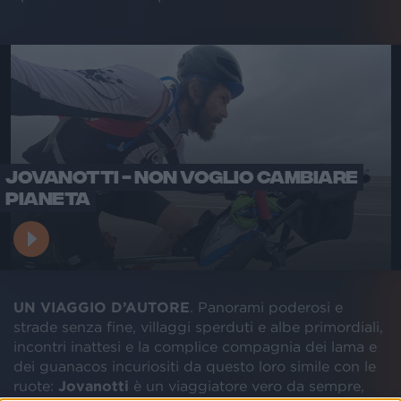
JOVANOTTI - NON VOGLIO CAMBIARE
PIANETA
UN VIAGGIO D’AUTORE
. Panorami poderosi e
strade senza fine, villaggi sperduti e albe primordiali,
incontri inattesi e la complice compagnia dei lama e
dei guanacos incuriositi da questo loro simile con le
ruote:
Jovanotti
è un viaggiatore vero da sempre,