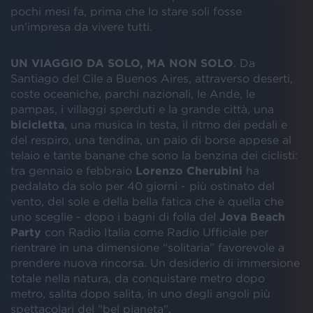
pochi mesi fa, prima che lo stare soli fosse
un’impresa da vivere tutti.
UN VIAGGIO DA SOLO, MA NON SOLO
. Da
Santiago del Cile a Buenos Aires, attraverso deserti,
coste oceaniche, parchi nazionali, le Ande, le
pampas, i villaggi sperduti e la grande città, una
bicicletta
, una musica in testa, il ritmo dei pedali e
del respiro, una tendina, un paio di borse appese al
telaio e tante banane che sono la benzina dei ciclisti:
tra gennaio e febbraio
Lorenzo
Cherubini
ha
pedalato da solo per 40 giorni - più ostinato del
vento, del sole e della bella fatica che è quella che
uno sceglie - dopo i bagni di folla del
Jova
Beach
Party
con Radio Italia come Radio Ufficiale per
rientrare in una dimensione “solitaria” favorevole a
prendere nuova rincorsa. Un desiderio di immersione
totale nella natura, da conquistare metro dopo
metro, salita dopo salita, in uno degli angoli più
spettacolari del "bel pianeta".