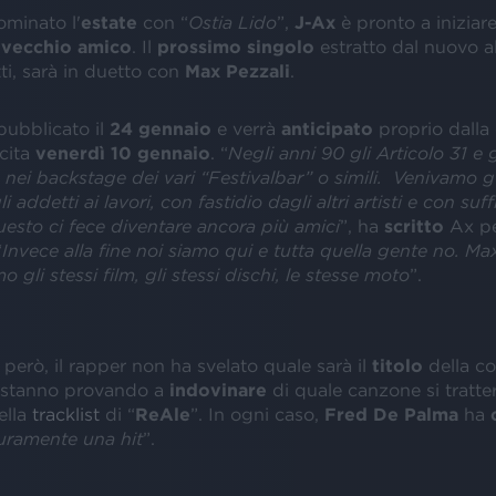
minato l'
estate
con “
Ostia Lido
”,
J-Ax
è pronto a iniziare
n
vecchio amico
. Il
prossimo singolo
estratto dal nuovo 
atti, sarà in duetto con
Max Pezzali
.
 pubblicato il
24 gennaio
e verrà
anticipato
proprio dalla
scita
venerdì 10 gennaio
. “
Negli anni 90 gli Articolo 31 e g
 nei backstage dei vari “Festivalbar” o simili. Venivamo 
 addetti ai lavori, con fastidio dagli altri artisti e con suf
Questo ci fece diventare ancora più amici
”, ha
scritto
Ax pe
“
Invece alla fine noi siamo qui e tutta quella gente no. Ma
 gli stessi film, gli stessi dischi, le stesse moto
”.
erò, il rapper non ha svelato quale sarà il
titolo
della co
i, stanno provando a
indovinare
di quale canzone si tratter
ella
tracklist
di “
ReAle
”. In ogni caso,
Fred De Palma
ha
curamente una hit
”.