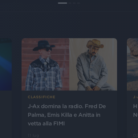
CLASSIFICHE
J
J-Ax domina la radio. Fred De
H
Palma, Emis Killa e Anitta in
N
vetta alla FIMI
11 lug
02