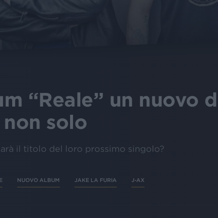
bum “Reale” un nuovo 
 non solo
rà il titolo del loro prossimo singolo?
E
NUOVO ALBUM
JAKE LA FURIA
J-AX