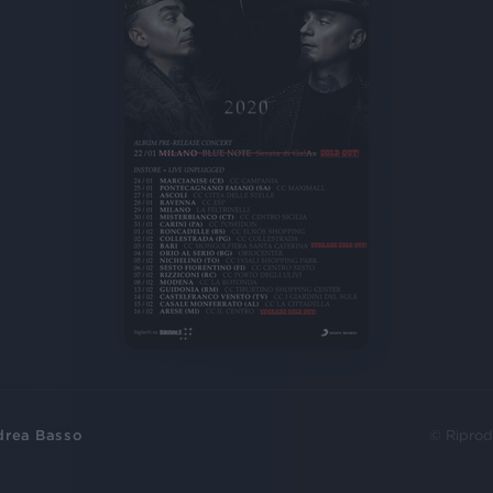
drea Basso
© Riprod