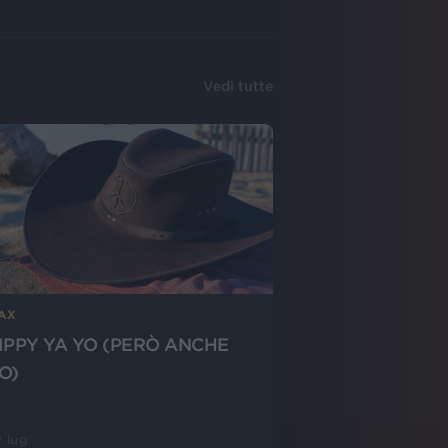
Vedi tutte
-AX
IPPY YA YO (PERÒ ANCHE
O)
 lug