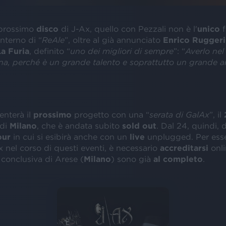
 prossimo
disco
di J-Ax, quello con Pezzali non è l'
unico
f
interno di “
ReAle
”, oltre al già annunciato
Enrico Ruggeri
a Furia
, definito “
uno dei migliori di sempre
”: “
Averlo nel
na, perché è un grande talento e soprattutto un grande 
enterà il
prossimo
progetto con una “
serata di GalAx
”, il
 di
Milano
, che è andata subito
sold out
. Dal 24, quindi, d
our
in cui si esibirà anche con un
live
unplugged. Per ess
 nel corso di questi eventi, è necessario
accreditarsi
onli
 conclusiva di Arese (
Milano
) sono già
al completo
.