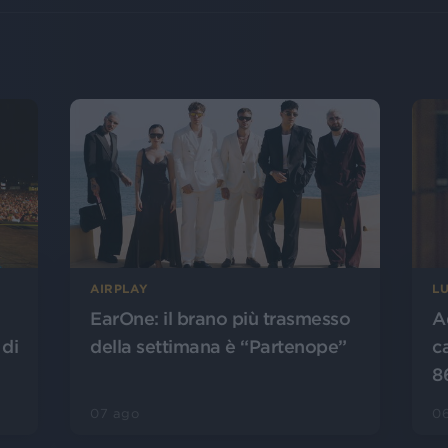
AIRPLAY
L
EarOne: il brano più trasmesso
A
 di
della settimana è “Partenope”
c
8
07 ago
0